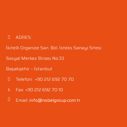
An
Ba
Ba
Alb
Fü
Br
ADRES:


Ma
İkitelli Organize San. Böl.
İsteks Sanayi Sitesi
Si
Be
Sosyal Merkez Binası No:33
An
Başakşehir – İstanbul
Sar
Nik
Telefon: +90 212 692 70 70


İn
Fax: +90 212 692 70 10
b
b
An
Gü
Email:
info@nobelgroup.com.tr


Ro
Alt
Sar