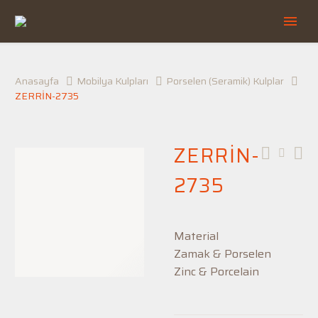
Anasayfa
Mobilya Kulpları
Porselen (Seramik) Kulplar
ZERRİN-2735
ZERRİN-
2735
Material
Zamak & Porselen
Zinc & Porcelain
Stoklarımızda
mevcut