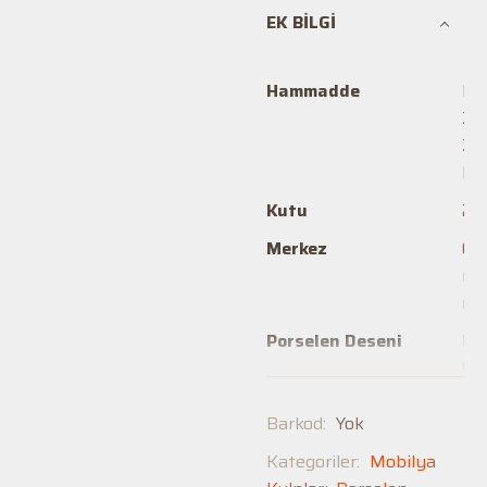
değil
EK BILGI
Hammadde
Por
Za
Za
Po
Kutu
20
Merkez
00
mm
m
Porselen Deseni
De
09,
15,
21,
Barkod:
Yok
32,
Kategoriler:
Mobilya
37,