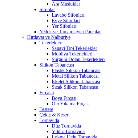
Ara Musluklar
Sifonlar
Lavabo Sifonları
Evye Sifonları
Yer Sifonları
Yedek ve Tamamlayıcı Parçalar
Hırdavat ve Nalburiye
Tekerlekler
Sanayi Tipi Tekerlekler
Mobilya Tekerlekleri
Sürgülü Dolap Tekerlekleri
Silikon Tabancası
Plastik Silikon Tabancası
Metal Silikon Tabancası
İskelet Silikon Tabancası
Sıcak Silikon Tabancası
Fırçalar
Boya Fırçası
Oto Yıkama Fırçası
Testere
Çekiç & Keser
Tornavida
Düz Tornavida
Yıldız Tornavida
Lokma Uçlu Tornavida