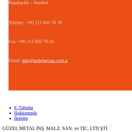
Başakşehir – İstanbul
Telefon: +90 212 692 70 70
Fax: +90 212 692 70 10
Email:
info@nobelgroup.com.tr
E-Tahsilat
Hakkımızda
İletişim
GÜZEL METAL İNŞ. MALZ. SAN. ve TİC. LTD ŞTİ