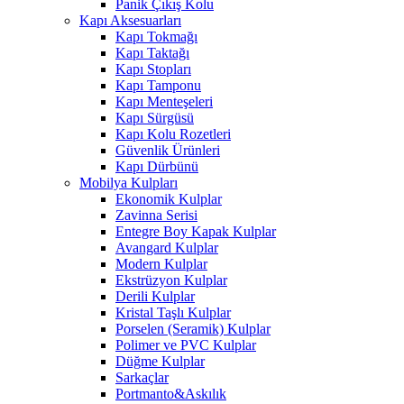
Panik Çıkış Kolu
Kapı Aksesuarları
Kapı Tokmağı
Kapı Taktağı
Kapı Stopları
Kapı Tamponu
Kapı Menteşeleri
Kapı Sürgüsü
Kapı Kolu Rozetleri
Güvenlik Ürünleri
Kapı Dürbünü
Mobilya Kulpları
Ekonomik Kulplar
Zavinna Serisi
Entegre Boy Kapak Kulplar
Avangard Kulplar
Modern Kulplar
Ekstrüzyon Kulplar
Derili Kulplar
Kristal Taşlı Kulplar
Porselen (Seramik) Kulplar
Polimer ve PVC Kulplar
Düğme Kulplar
Sarkaçlar
Portmanto&Askılık