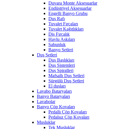
Duvara Monte Aksesuarlar
Endüstriyel Aksesuarlar
Engelli Banyo Grubu
Duş Rafı
Tuvalet Fırçaları
Tuvalet Kağıtlıkları
Diş Fırçalık
Havlu Askıları
Sabunluk
Banyo Setleri
Duş Setleri
Duş Başlıkları
Duş Sistemleri
Duş Spiralleri
Mafsallı Duş Setleri
Sürgülü Duş Setleri
El duşları
Lavabo Bataryaları
Banyo Bataryaları
Lavabolar
Banyo Çöp Kovaları
Pedallı Çöp Kovaları
Pedalsız Çöp Kovaları
Musluklar
Tek Musluklar