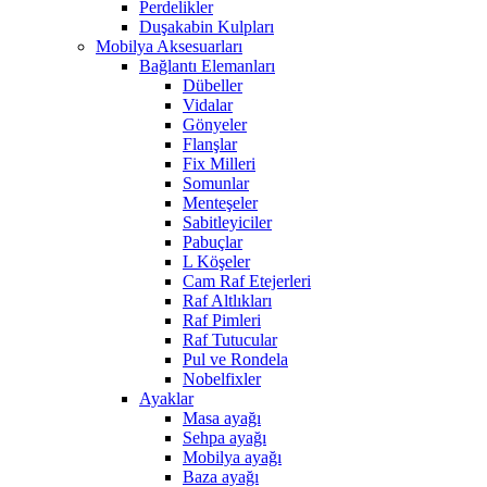
Perdelikler
Duşakabin Kulpları
Mobilya Aksesuarları
Bağlantı Elemanları
Dübeller
Vidalar
Gönyeler
Flanşlar
Fix Milleri
Somunlar
Menteşeler
Sabitleyiciler
Pabuçlar
L Köşeler
Cam Raf Etejerleri
Raf Altlıkları
Raf Pimleri
Raf Tutucular
Pul ve Rondela
Nobelfixler
Ayaklar
Masa ayağı
Sehpa ayağı
Mobilya ayağı
Baza ayağı