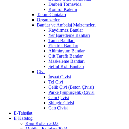
Darbeli Tornavida
Kontrol Kalemi
Takım Çantaları
Organizerler
Bantlar ve Ambalaj Malzemeleri
Kaydırmaz Bantlar
Yer İşaretleme Bantları
Tamir Bantları
Elektrik Bantları
Alüminyum Bantlar
Çift Taraflı Bantlar
Maskeleme Bantları
Şeffaf Koli Bantları
Çivi
İnşaat Çivisi
Tel Çivi
Çelik Çivi (Beton Çivisi)
Parke (Süpürgelik) Çivisi
Cam Çivisi
Shingle Çivisi
Çatı Çivisi
E-Tahsilat
E-Katalog
Kapı Kolları 2023
Mobilya Kulpları 2023