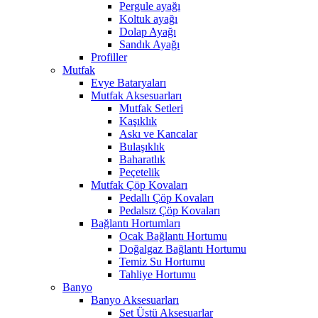
Pergule ayağı
Koltuk ayağı
Dolap Ayağı
Sandık Ayağı
Profiller
Mutfak
Evye Bataryaları
Mutfak Aksesuarları
Mutfak Setleri
Kaşıklık
Askı ve Kancalar
Bulaşıklık
Baharatlık
Peçetelik
Mutfak Çöp Kovaları
Pedallı Çöp Kovaları
Pedalsız Çöp Kovaları
Bağlantı Hortumları
Ocak Bağlantı Hortumu
Doğalgaz Bağlantı Hortumu
Temiz Su Hortumu
Tahliye Hortumu
Banyo
Banyo Aksesuarları
Set Üstü Aksesuarlar