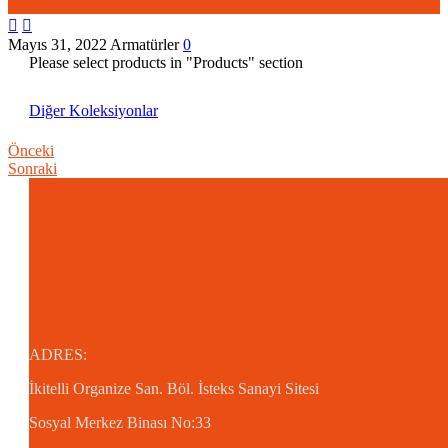


Mayıs 31, 2022
Armatürler
0
Please select products in "Products" section
Diğer Koleksiyonlar
Önceki
Sonraki
ADRES:
İkitelli Organize San. Böl.
İsteks Sanayi Sitesi
Sosyal Merkez Binası No:33