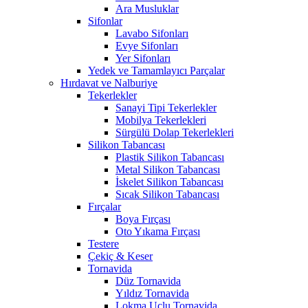
Ara Musluklar
Sifonlar
Lavabo Sifonları
Evye Sifonları
Yer Sifonları
Yedek ve Tamamlayıcı Parçalar
Hırdavat ve Nalburiye
Tekerlekler
Sanayi Tipi Tekerlekler
Mobilya Tekerlekleri
Sürgülü Dolap Tekerlekleri
Silikon Tabancası
Plastik Silikon Tabancası
Metal Silikon Tabancası
İskelet Silikon Tabancası
Sıcak Silikon Tabancası
Fırçalar
Boya Fırçası
Oto Yıkama Fırçası
Testere
Çekiç & Keser
Tornavida
Düz Tornavida
Yıldız Tornavida
Lokma Uçlu Tornavida