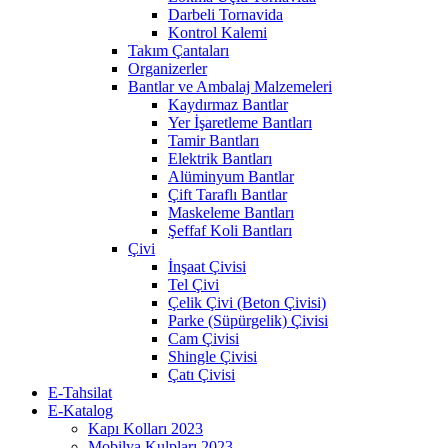
Darbeli Tornavida
Kontrol Kalemi
Takım Çantaları
Organizerler
Bantlar ve Ambalaj Malzemeleri
Kaydırmaz Bantlar
Yer İşaretleme Bantları
Tamir Bantları
Elektrik Bantları
Alüminyum Bantlar
Çift Taraflı Bantlar
Maskeleme Bantları
Şeffaf Koli Bantları
Çivi
İnşaat Çivisi
Tel Çivi
Çelik Çivi (Beton Çivisi)
Parke (Süpürgelik) Çivisi
Cam Çivisi
Shingle Çivisi
Çatı Çivisi
E-Tahsilat
E-Katalog
Kapı Kolları 2023
Mobilya Kulpları 2023