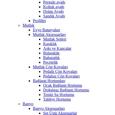
Pergule ayağı
Koltuk ayağı
Dolap Ayağı
Sandık Ayağı
Profiller
Mutfak
Evye Bataryaları
Mutfak Aksesuarları
Mutfak Setleri
Kaşıklık
Askı ve Kancalar
Bulaşıklık
Baharatlık
Peçetelik
Mutfak Çöp Kovaları
Pedallı Çöp Kovaları
Pedalsız Çöp Kovaları
Bağlantı Hortumları
Ocak Bağlantı Hortumu
Doğalgaz Bağlantı Hortumu
Temiz Su Hortumu
Tahliye Hortumu
Banyo
Banyo Aksesuarları
Set Üstü Aksesuarlar