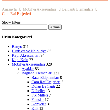
Anasayfa
Mobilya Aksesuarları
Bağlantı Elemanları
Cam Raf Etejerleri
Show filters
Arama
Ürün Kategorileri
Banyo
311
Hırdavat ve Nalburiye
85
Kapı Aksesuarları
94
Kapı Kolu
231
Mobilya Aksesuarları
328
Ayaklar
83
Bağlantı Elemanları
231
Baza Ekipmanları
9
Cam Raf Etejerleri
3
Dolap Bağlantı
22
Dübeller
13
Fix Milleri
7
Flanşlar
17
Gönyeler
31
Kilit
13