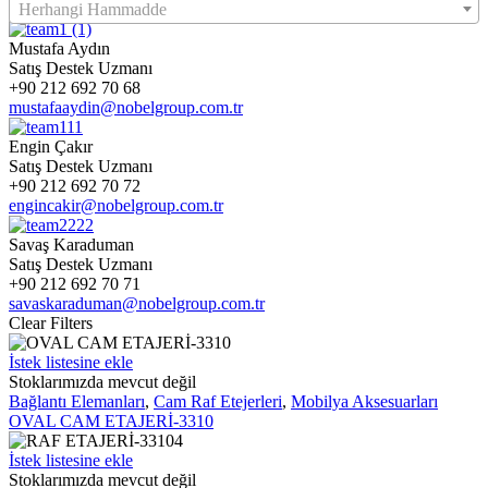
Herhangi Hammadde
Mustafa Aydın
Satış Destek Uzmanı
+90 212 692 70 68
mustafaaydin@nobelgroup.com.tr
Engin Çakır
Satış Destek Uzmanı
+90 212 692 70 72
engincakir@nobelgroup.com.tr
Savaş Karaduman
Satış Destek Uzmanı
+90 212 692 70 71
savaskaraduman@nobelgroup.com.tr
Clear Filters
OVAL
İstek listesine ekle
CAM
Stoklarımızda mevcut değil
ETAJERİ-3310
Bağlantı Elemanları
,
Cam Raf Etejerleri
,
Mobilya Aksesuarları
OVAL CAM ETAJERİ-3310
RAF
İstek listesine ekle
ETAJERİ-33104
Stoklarımızda mevcut değil