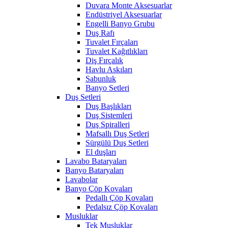
Duvara Monte Aksesuarlar
Endüstriyel Aksesuarlar
Engelli Banyo Grubu
Duş Rafı
Tuvalet Fırçaları
Tuvalet Kağıtlıkları
Diş Fırçalık
Havlu Askıları
Sabunluk
Banyo Setleri
Duş Setleri
Duş Başlıkları
Duş Sistemleri
Duş Spiralleri
Mafsallı Duş Setleri
Sürgülü Duş Setleri
El duşları
Lavabo Bataryaları
Banyo Bataryaları
Lavabolar
Banyo Çöp Kovaları
Pedallı Çöp Kovaları
Pedalsız Çöp Kovaları
Musluklar
Tek Musluklar