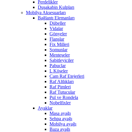
Perdelikler
Duşakabin Kulpları
Mobilya Aksesuarları
Bağlantı Elemanları
Dübeller
Vidalar
Gönyeler
Flanşlar
Fix Milleri
Somunlar
Menteşeler
Sabitleyiciler
Pabuçlar
L Köşeler
Cam Raf Etejerleri
Raf Altlıkları
Raf Pimleri
Raf Tutucular
Pul ve Rondela
Nobelfixler
Ayaklar
Masa ayağı
Sehpa ayağı
Mobilya ayağı
Baza ayağı