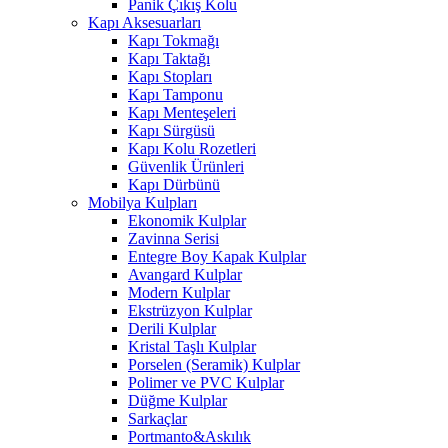
Panik Çıkış Kolu
Kapı Aksesuarları
Kapı Tokmağı
Kapı Taktağı
Kapı Stopları
Kapı Tamponu
Kapı Menteşeleri
Kapı Sürgüsü
Kapı Kolu Rozetleri
Güvenlik Ürünleri
Kapı Dürbünü
Mobilya Kulpları
Ekonomik Kulplar
Zavinna Serisi
Entegre Boy Kapak Kulplar
Avangard Kulplar
Modern Kulplar
Ekstrüzyon Kulplar
Derili Kulplar
Kristal Taşlı Kulplar
Porselen (Seramik) Kulplar
Polimer ve PVC Kulplar
Düğme Kulplar
Sarkaçlar
Portmanto&Askılık