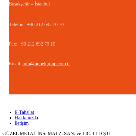
Başakşehir – İstanbul
Telefon: +90 212 692 70 70
Fax: +90 212 692 70 10
Email:
info@nobelgroup.com.tr
E-Tahsilat
Hakkımızda
İletişim
GÜZEL METAL İNŞ. MALZ. SAN. ve TİC. LTD ŞTİ