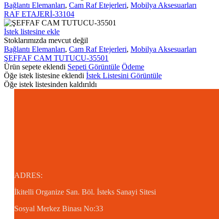
Bağlantı Elemanları
,
Cam Raf Etejerleri
,
Mobilya Aksesuarları
RAF ETAJERİ-33104
ŞEFFAF
İstek listesine ekle
CAM
Stoklarımızda mevcut değil
TUTUCU-
Bağlantı Elemanları
,
Cam Raf Etejerleri
,
Mobilya Aksesuarları
35501
ŞEFFAF CAM TUTUCU-35501
Ürün sepete eklendi
Sepeti Görüntüle
Ödeme
Öğe istek listesine eklendi
İstek Listesini Görüntüle
Öğe istek listesinden kaldırıldı
ADRES:
İkitelli Organize San. Böl.
İsteks Sanayi Sitesi
Sosyal Merkez Binası No:33