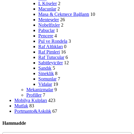
L Köşeler
2
Macunlar
2
Masa & Çekmece Bağlantı
10
Menteşeler
26
Nobelfixler
2
Pabuçlar
1
Pencere
4
Pul ve Rondela
3
Raf Altlıkları
0
Raf Pimleri
16
Raf Tutucular
6
Sabitleyiciler
12
Sandık
5
Sineklik
8
Somunlar
7
Vidalar
19
Mekanizmalar
9
Profiller
7
Mobilya Kulpları
423
Mutfak
83
Portmanto&Askılık
67
Hammadde