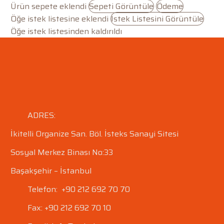
Ürün sepete eklendi
Sepeti Görüntüle
Ödeme
Öğe istek listesine eklendi
İstek Listesini Görüntüle
Öğe istek listesinden kaldırıldı
ADRES:
İkitelli Organize San. Böl.
İsteks Sanayi Sitesi
Sosyal Merkez Binası No:33
Başakşehir – İstanbul
Telefon: +90 212 692 70 70
Fax: +90 212 692 70 10