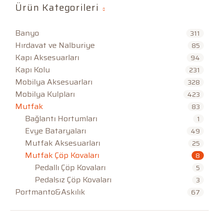
Ürün Kategorileri
Banyo
311
Hırdavat ve Nalburiye
85
Kapı Aksesuarları
94
Kapı Kolu
231
Mobilya Aksesuarları
328
Mobilya Kulpları
423
Mutfak
83
Bağlantı Hortumları
1
Evye Bataryaları
49
Mutfak Aksesuarları
25
Mutfak Çöp Kovaları
8
Pedallı Çöp Kovaları
5
Pedalsız Çöp Kovaları
3
Portmanto&Askılık
67