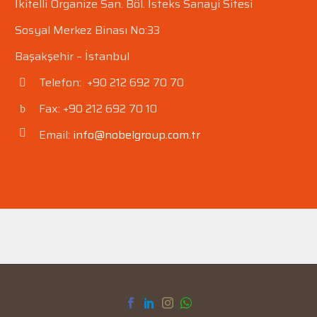
İkitelli Organize San. Böl.
İsteks Sanayi Sitesi
Sosyal Merkez Binası No:33
Başakşehir – İstanbul
Telefon: +90 212 692 70 70


Fax: +90 212 692 70 10
b
b
Email:
info@nobelgroup.com.tr

