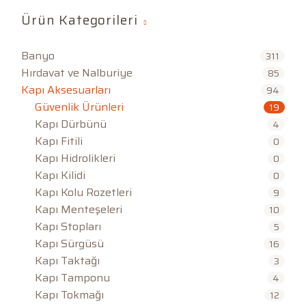
Ürün Kategorileri
Banyo
311
Hırdavat ve Nalburiye
85
Kapı Aksesuarları
94
Güvenlik Ürünleri
19
Kapı Dürbünü
4
Kapı Fitili
0
Kapı Hidrolikleri
0
Kapı Kilidi
0
Kapı Kolu Rozetleri
9
Kapı Menteşeleri
10
Kapı Stopları
5
Kapı Sürgüsü
16
Kapı Taktağı
3
Kapı Tamponu
4
Kapı Tokmağı
12