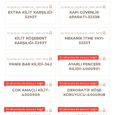
GÜVENLIK ÜRÜNLERI
,
KAPI AKSESUARLARI
GÜVENLIK ÜRÜNLERI
,
KAPI AKSESUARLARI
EXTRA KİLİT KARŞILIĞI-
KAPI GÜVENLİK
32937
APARATI-32338
GÜVENLIK ÜRÜNLERI
,
KAPI AKSESUARLARI
GÜVENLIK ÜRÜNLERI
,
KAPI AKSESUARLARI
KİLİT KÖŞEBENT
MEKANİK İTME YAYI-
KARŞILIĞI-32937
32337
Stoklarımızda mevcut değil
GÜVENLIK ÜRÜNLERI
,
KAPI AKSESUARLARI
GÜVENLIK ÜRÜNLERI
,
KAPI KOLU
,
PANIK ÇIKIŞ KOLU
,
KAPI AKSESUARLARI
PANİK BAR KİLİDİ-342
AYARLI PENCERE
KİLİDİ-4000901
Stoklarımızda mevcut değil
Stoklarımızda mevcut değil
GÜVENLIK ÜRÜNLERI
,
KAPI AKSESUARLARI
GÜVENLIK ÜRÜNLERI
,
KAPI AKSESUARLARI
ÇOK AMAÇLI KİLİT-
DEKORATİF KÖŞE
4000909
KORUYUCU-4000908
Stoklarımızda mevcut değil
Stoklarımızda mevcut değil
GÜVENLIK ÜRÜNLERI
,
KAPI AKSESUARLARI
GÜVENLIK ÜRÜNLERI
,
KAPI AKSESUARLARI