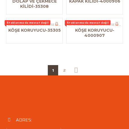
DOLAP VE ÇEKMECE
KAPAK KİLİDİ-4000906
KİLİDİ-35308
Stoklarımızda mevcut değil
Stoklarımızda mevcut değil
GÜVENLIK ÜRÜNLERI
,
KAPI AKSESUARLARI
GÜVENLIK ÜRÜNLERI
,
KAPI AKSESUARLARI
KÖŞE KORUYUCU-35305
KÖŞE KORUYUCU-
4000907
1
2
ADRES:

