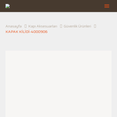
Anasayfa
Kapı Aksesuarları
Güvenlik Ürünleri
KAPAK KİLİDİ-4000906