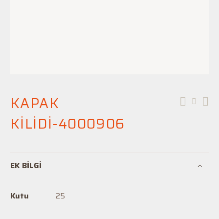
Stoklarımızda mevcut değil
KAPAK
KİLİDİ-4000906
EK BILGI
Kutu
25