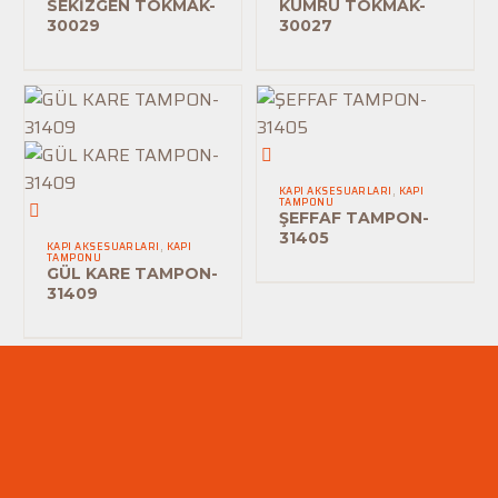
SEKİZGEN TOKMAK-
KUMRU TOKMAK-
30029
30027
ŞEFFAF
TAMPON-
KAPI AKSESUARLARI
,
KAPI
TAMPONU
GÜL
31405
ŞEFFAF TAMPON-
KARE
31405
KAPI AKSESUARLARI
,
KAPI
TAMPONU
TAMPON-
GÜL KARE TAMPON-
31409
31409