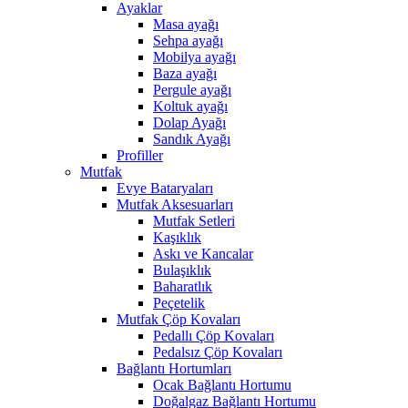
Ayaklar
Masa ayağı
Sehpa ayağı
Mobilya ayağı
Baza ayağı
Pergule ayağı
Koltuk ayağı
Dolap Ayağı
Sandık Ayağı
Profiller
Mutfak
Evye Bataryaları
Mutfak Aksesuarları
Mutfak Setleri
Kaşıklık
Askı ve Kancalar
Bulaşıklık
Baharatlık
Peçetelik
Mutfak Çöp Kovaları
Pedallı Çöp Kovaları
Pedalsız Çöp Kovaları
Bağlantı Hortumları
Ocak Bağlantı Hortumu
Doğalgaz Bağlantı Hortumu