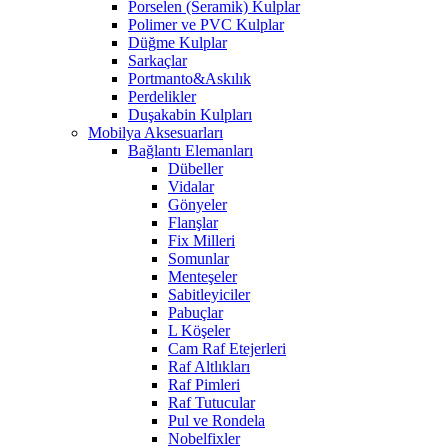
Porselen (Seramik) Kulplar
Polimer ve PVC Kulplar
Düğme Kulplar
Sarkaçlar
Portmanto&Askılık
Perdelikler
Duşakabin Kulpları
Mobilya Aksesuarları
Bağlantı Elemanları
Dübeller
Vidalar
Gönyeler
Flanşlar
Fix Milleri
Somunlar
Menteşeler
Sabitleyiciler
Pabuçlar
L Köşeler
Cam Raf Etejerleri
Raf Altlıkları
Raf Pimleri
Raf Tutucular
Pul ve Rondela
Nobelfixler