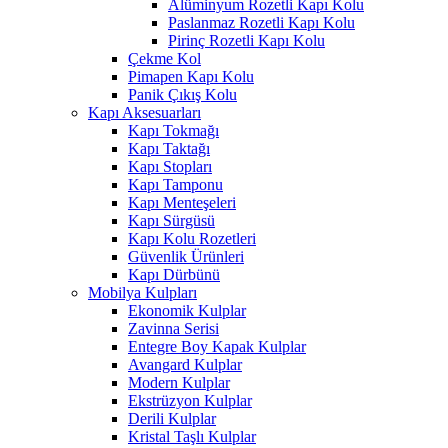
Alüminyum Rozetli Kapı Kolu
Paslanmaz Rozetli Kapı Kolu
Pirinç Rozetli Kapı Kolu
Çekme Kol
Pimapen Kapı Kolu
Panik Çıkış Kolu
Kapı Aksesuarları
Kapı Tokmağı
Kapı Taktağı
Kapı Stopları
Kapı Tamponu
Kapı Menteşeleri
Kapı Sürgüsü
Kapı Kolu Rozetleri
Güvenlik Ürünleri
Kapı Dürbünü
Mobilya Kulpları
Ekonomik Kulplar
Zavinna Serisi
Entegre Boy Kapak Kulplar
Avangard Kulplar
Modern Kulplar
Ekstrüzyon Kulplar
Derili Kulplar
Kristal Taşlı Kulplar