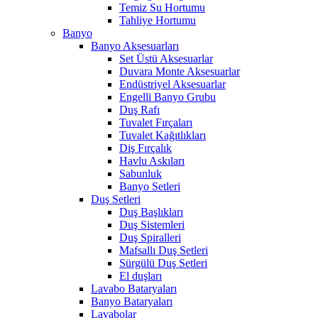
Temiz Su Hortumu
Tahliye Hortumu
Banyo
Banyo Aksesuarları
Set Üstü Aksesuarlar
Duvara Monte Aksesuarlar
Endüstriyel Aksesuarlar
Engelli Banyo Grubu
Duş Rafı
Tuvalet Fırçaları
Tuvalet Kağıtlıkları
Diş Fırçalık
Havlu Askıları
Sabunluk
Banyo Setleri
Duş Setleri
Duş Başlıkları
Duş Sistemleri
Duş Spiralleri
Mafsallı Duş Setleri
Sürgülü Duş Setleri
El duşları
Lavabo Bataryaları
Banyo Bataryaları
Lavabolar