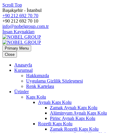
Scroll Top
Başakşehir - İstanbul
+90 212 692 70 70
+90 212 692 70 10
info@nobelgroup.com.tr
İnsan Kaynakları
Primary Menu
Close
Anasayfa
Kurumsal
Hakkımızda
Uygulama Gizlilik Sözleşmesi
Renk Kartelası
Ürünler
Kapı Kolu
Aynalı Kapı Kolu
Zamak Aynalı Kapı Kolu
Alüminyum Aynalı Kapı Kolu
Pirinç Aynalı Kapı Kolu
Rozetli Kapı Kolu
Zamak Rozetli Kapı Kolu