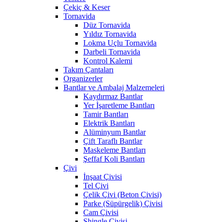
Çekiç & Keser
Tornavida
Düz Tornavida
Yıldız Tornavida
Lokma Uçlu Tornavida
Darbeli Tornavida
Kontrol Kalemi
Takım Çantaları
Organizerler
Bantlar ve Ambalaj Malzemeleri
Kaydırmaz Bantlar
Yer İşaretleme Bantları
Tamir Bantları
Elektrik Bantları
Alüminyum Bantlar
Çift Taraflı Bantlar
Maskeleme Bantları
Şeffaf Koli Bantları
Çivi
İnşaat Çivisi
Tel Çivi
Çelik Çivi (Beton Çivisi)
Parke (Süpürgelik) Çivisi
Cam Çivisi
Shingle Çivisi