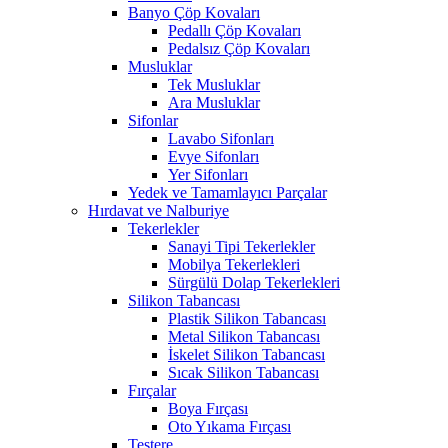
Banyo Çöp Kovaları
Pedallı Çöp Kovaları
Pedalsız Çöp Kovaları
Musluklar
Tek Musluklar
Ara Musluklar
Sifonlar
Lavabo Sifonları
Evye Sifonları
Yer Sifonları
Yedek ve Tamamlayıcı Parçalar
Hırdavat ve Nalburiye
Tekerlekler
Sanayi Tipi Tekerlekler
Mobilya Tekerlekleri
Sürgülü Dolap Tekerlekleri
Silikon Tabancası
Plastik Silikon Tabancası
Metal Silikon Tabancası
İskelet Silikon Tabancası
Sıcak Silikon Tabancası
Fırçalar
Boya Fırçası
Oto Yıkama Fırçası
Testere