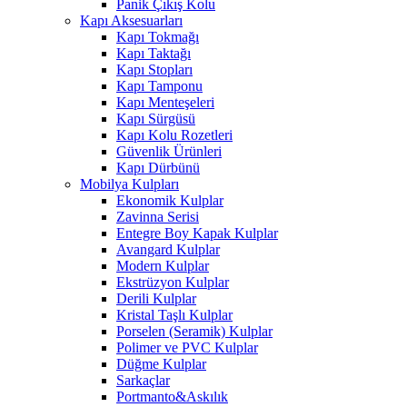
Panik Çıkış Kolu
Kapı Aksesuarları
Kapı Tokmağı
Kapı Taktağı
Kapı Stopları
Kapı Tamponu
Kapı Menteşeleri
Kapı Sürgüsü
Kapı Kolu Rozetleri
Güvenlik Ürünleri
Kapı Dürbünü
Mobilya Kulpları
Ekonomik Kulplar
Zavinna Serisi
Entegre Boy Kapak Kulplar
Avangard Kulplar
Modern Kulplar
Ekstrüzyon Kulplar
Derili Kulplar
Kristal Taşlı Kulplar
Porselen (Seramik) Kulplar
Polimer ve PVC Kulplar
Düğme Kulplar
Sarkaçlar
Portmanto&Askılık