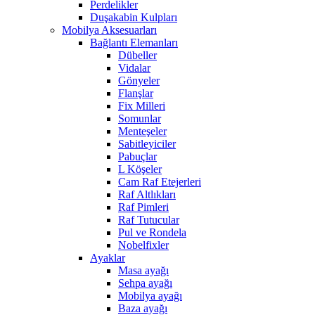
Perdelikler
Duşakabin Kulpları
Mobilya Aksesuarları
Bağlantı Elemanları
Dübeller
Vidalar
Gönyeler
Flanşlar
Fix Milleri
Somunlar
Menteşeler
Sabitleyiciler
Pabuçlar
L Köşeler
Cam Raf Etejerleri
Raf Altlıkları
Raf Pimleri
Raf Tutucular
Pul ve Rondela
Nobelfixler
Ayaklar
Masa ayağı
Sehpa ayağı
Mobilya ayağı
Baza ayağı