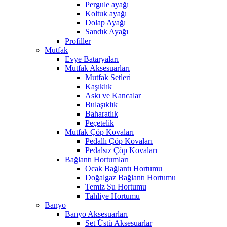
Pergule ayağı
Koltuk ayağı
Dolap Ayağı
Sandık Ayağı
Profiller
Mutfak
Evye Bataryaları
Mutfak Aksesuarları
Mutfak Setleri
Kaşıklık
Askı ve Kancalar
Bulaşıklık
Baharatlık
Peçetelik
Mutfak Çöp Kovaları
Pedallı Çöp Kovaları
Pedalsız Çöp Kovaları
Bağlantı Hortumları
Ocak Bağlantı Hortumu
Doğalgaz Bağlantı Hortumu
Temiz Su Hortumu
Tahliye Hortumu
Banyo
Banyo Aksesuarları
Set Üstü Aksesuarlar