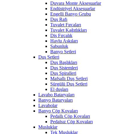
Duvara Monte Aksesuarlar
Endüstriyel Aksesuarlar
Engelli Banyo Grubu
Duş Rafı
Tuvalet Fırçaları
Tuvalet Kağıtlıkları
Diş Fırçalık
Havlu Askıları
Sabunluk
Banyo Setleri
Duş Setleri
Duş Başlıkları
Duş Sistemleri
Duş Spiralleri
Mafsallı Duş Setleri
Sürgülü Duş Setleri
El duşları
Lavabo Bataryaları
Banyo Bataryaları
Lavabolar
Banyo Çöp Kovaları
Pedallı Çöp Kovaları
Pedalsız Çöp Kovaları
Musluklar
Tek Musluklar