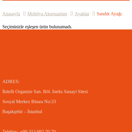
Anasayfa
Mobilya Aksesuarları
Ayaklar
Sandık Ayağı
Seçiminizle eşleşen ürün bulunamadı.
ADRES:
İkitelli Organize San. Böl.
İsteks Sanayi Sitesi
Sosyal Merkez Binası No:33
Başakşehir – İstanbul
Telefon: +90 212 692 70 70