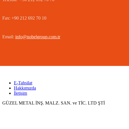
Fax: +90 212 692 70 10
Email:
info@nobelgroup.com.tr
E-Tahsilat
Hakkımızda
İletişim
GÜZEL METAL İNŞ. MALZ. SAN. ve TİC. LTD ŞTİ