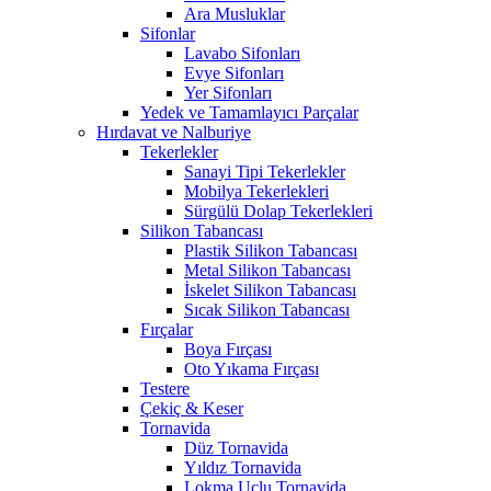
Ara Musluklar
Sifonlar
Lavabo Sifonları
Evye Sifonları
Yer Sifonları
Yedek ve Tamamlayıcı Parçalar
Hırdavat ve Nalburiye
Tekerlekler
Sanayi Tipi Tekerlekler
Mobilya Tekerlekleri
Sürgülü Dolap Tekerlekleri
Silikon Tabancası
Plastik Silikon Tabancası
Metal Silikon Tabancası
İskelet Silikon Tabancası
Sıcak Silikon Tabancası
Fırçalar
Boya Fırçası
Oto Yıkama Fırçası
Testere
Çekiç & Keser
Tornavida
Düz Tornavida
Yıldız Tornavida
Lokma Uçlu Tornavida