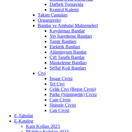
Darbeli Tornavida
Kontrol Kalemi
Takım Çantaları
Organizerler
Bantlar ve Ambalaj Malzemeleri
Kaydırmaz Bantlar
Yer İşaretleme Bantları
Tamir Bantları
Elektrik Bantları
Alüminyum Bantlar
Çift Taraflı Bantlar
Maskeleme Bantları
Şeffaf Koli Bantları
Çivi
İnşaat Çivisi
Tel Çivi
Çelik Çivi (Beton Çivisi)
Parke (Süpürgelik) Çivisi
Cam Çivisi
Shingle Çivisi
Çatı Çivisi
E-Tahsilat
E-Katalog
Kapı Kolları 2023
Mobilya Kulpları 2023