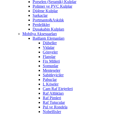
Porselen (Seramik) Kulplar
Polimer ve PVC Kulplar
Düğme Kulplar
Sarkaçlar
Portmanto&Askılık
Perdelikler
Duşakabin Kulpları
Mobilya Aksesuarları
Bağlantı Elemanları
Dübeller
Vidalar
Gönyeler
Flanşlar
Fix Milleri
Somunlar
Menteşeler
Sabitleyiciler
Pabuçlar
L Köşeler
Cam Raf Etejerleri
Raf Altlıkları
Raf Pimleri
Raf Tutucular
Pul ve Rondela
Nobelfixler