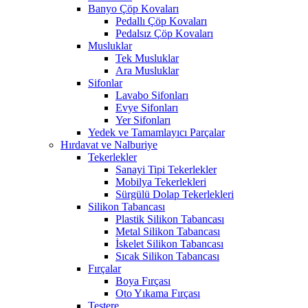
Banyo Çöp Kovaları
Pedallı Çöp Kovaları
Pedalsız Çöp Kovaları
Musluklar
Tek Musluklar
Ara Musluklar
Sifonlar
Lavabo Sifonları
Evye Sifonları
Yer Sifonları
Yedek ve Tamamlayıcı Parçalar
Hırdavat ve Nalburiye
Tekerlekler
Sanayi Tipi Tekerlekler
Mobilya Tekerlekleri
Sürgülü Dolap Tekerlekleri
Silikon Tabancası
Plastik Silikon Tabancası
Metal Silikon Tabancası
İskelet Silikon Tabancası
Sıcak Silikon Tabancası
Fırçalar
Boya Fırçası
Oto Yıkama Fırçası
Testere