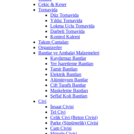
Çekiç & Keser
Tornavida
Düz Tornavida
Yıldız Tornavida
Lokma Uçlu Tornavida
Darbeli Tornavida
Kontrol Kalemi
Takım Çantaları
Organizerler
Bantlar ve Ambalaj Malzemeleri
Kaydırmaz Bantlar
Yer İşaretleme Bantları
Tamir Bantları
Elektrik Bantları
Alüminyum Bantlar
Çift Taraflı Bantlar
Maskeleme Bantları
Şeffaf Koli Bantları
Çivi
İnşaat Çivisi
Tel Çivi
Çelik Çivi (Beton Çivisi)
Parke (Süpürgelik) Çivisi
Cam Çivisi
Shingle Çivisi