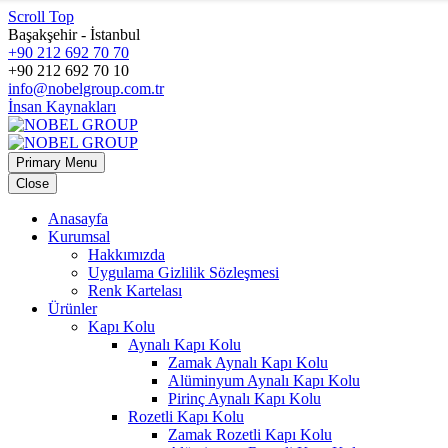
Scroll Top
Başakşehir - İstanbul
+90 212 692 70 70
+90 212 692 70 10
info@nobelgroup.com.tr
İnsan Kaynakları
Primary Menu
Close
Anasayfa
Kurumsal
Hakkımızda
Uygulama Gizlilik Sözleşmesi
Renk Kartelası
Ürünler
Kapı Kolu
Aynalı Kapı Kolu
Zamak Aynalı Kapı Kolu
Alüminyum Aynalı Kapı Kolu
Pirinç Aynalı Kapı Kolu
Rozetli Kapı Kolu
Zamak Rozetli Kapı Kolu