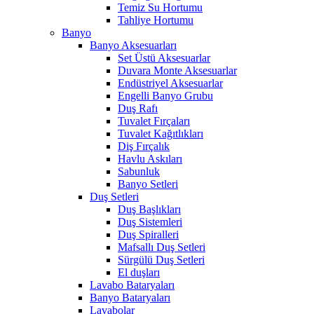
Temiz Su Hortumu
Tahliye Hortumu
Banyo
Banyo Aksesuarları
Set Üstü Aksesuarlar
Duvara Monte Aksesuarlar
Endüstriyel Aksesuarlar
Engelli Banyo Grubu
Duş Rafı
Tuvalet Fırçaları
Tuvalet Kağıtlıkları
Diş Fırçalık
Havlu Askıları
Sabunluk
Banyo Setleri
Duş Setleri
Duş Başlıkları
Duş Sistemleri
Duş Spiralleri
Mafsallı Duş Setleri
Sürgülü Duş Setleri
El duşları
Lavabo Bataryaları
Banyo Bataryaları
Lavabolar