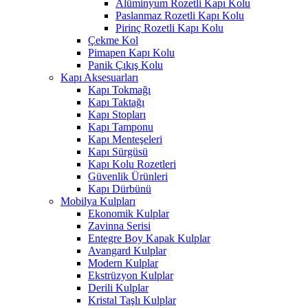
Alüminyum Rozetli Kapı Kolu
Paslanmaz Rozetli Kapı Kolu
Pirinç Rozetli Kapı Kolu
Çekme Kol
Pimapen Kapı Kolu
Panik Çıkış Kolu
Kapı Aksesuarları
Kapı Tokmağı
Kapı Taktağı
Kapı Stopları
Kapı Tamponu
Kapı Menteşeleri
Kapı Sürgüsü
Kapı Kolu Rozetleri
Güvenlik Ürünleri
Kapı Dürbünü
Mobilya Kulpları
Ekonomik Kulplar
Zavinna Serisi
Entegre Boy Kapak Kulplar
Avangard Kulplar
Modern Kulplar
Ekstrüzyon Kulplar
Derili Kulplar
Kristal Taşlı Kulplar