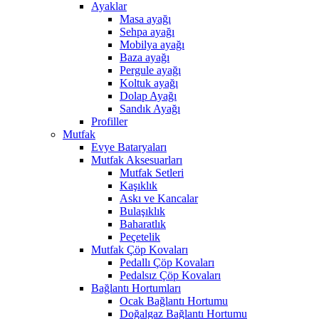
Ayaklar
Masa ayağı
Sehpa ayağı
Mobilya ayağı
Baza ayağı
Pergule ayağı
Koltuk ayağı
Dolap Ayağı
Sandık Ayağı
Profiller
Mutfak
Evye Bataryaları
Mutfak Aksesuarları
Mutfak Setleri
Kaşıklık
Askı ve Kancalar
Bulaşıklık
Baharatlık
Peçetelik
Mutfak Çöp Kovaları
Pedallı Çöp Kovaları
Pedalsız Çöp Kovaları
Bağlantı Hortumları
Ocak Bağlantı Hortumu
Doğalgaz Bağlantı Hortumu