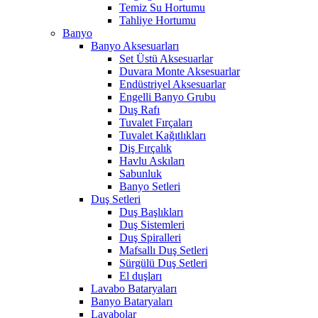
Temiz Su Hortumu
Tahliye Hortumu
Banyo
Banyo Aksesuarları
Set Üstü Aksesuarlar
Duvara Monte Aksesuarlar
Endüstriyel Aksesuarlar
Engelli Banyo Grubu
Duş Rafı
Tuvalet Fırçaları
Tuvalet Kağıtlıkları
Diş Fırçalık
Havlu Askıları
Sabunluk
Banyo Setleri
Duş Setleri
Duş Başlıkları
Duş Sistemleri
Duş Spiralleri
Mafsallı Duş Setleri
Sürgülü Duş Setleri
El duşları
Lavabo Bataryaları
Banyo Bataryaları
Lavabolar