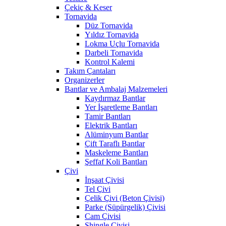
Çekiç & Keser
Tornavida
Düz Tornavida
Yıldız Tornavida
Lokma Uçlu Tornavida
Darbeli Tornavida
Kontrol Kalemi
Takım Çantaları
Organizerler
Bantlar ve Ambalaj Malzemeleri
Kaydırmaz Bantlar
Yer İşaretleme Bantları
Tamir Bantları
Elektrik Bantları
Alüminyum Bantlar
Çift Taraflı Bantlar
Maskeleme Bantları
Şeffaf Koli Bantları
Çivi
İnşaat Çivisi
Tel Çivi
Çelik Çivi (Beton Çivisi)
Parke (Süpürgelik) Çivisi
Cam Çivisi
Shingle Çivisi