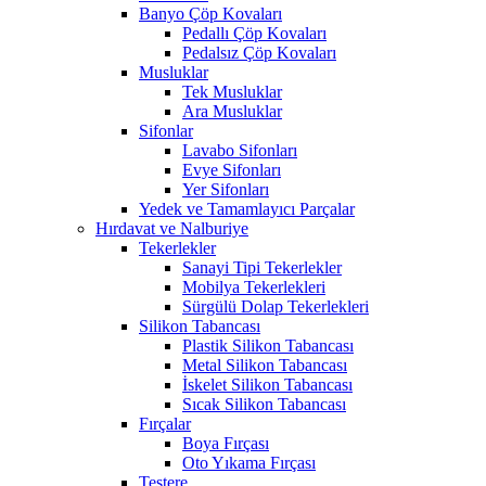
Banyo Çöp Kovaları
Pedallı Çöp Kovaları
Pedalsız Çöp Kovaları
Musluklar
Tek Musluklar
Ara Musluklar
Sifonlar
Lavabo Sifonları
Evye Sifonları
Yer Sifonları
Yedek ve Tamamlayıcı Parçalar
Hırdavat ve Nalburiye
Tekerlekler
Sanayi Tipi Tekerlekler
Mobilya Tekerlekleri
Sürgülü Dolap Tekerlekleri
Silikon Tabancası
Plastik Silikon Tabancası
Metal Silikon Tabancası
İskelet Silikon Tabancası
Sıcak Silikon Tabancası
Fırçalar
Boya Fırçası
Oto Yıkama Fırçası
Testere