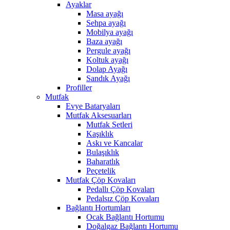
Ayaklar
Masa ayağı
Sehpa ayağı
Mobilya ayağı
Baza ayağı
Pergule ayağı
Koltuk ayağı
Dolap Ayağı
Sandık Ayağı
Profiller
Mutfak
Evye Bataryaları
Mutfak Aksesuarları
Mutfak Setleri
Kaşıklık
Askı ve Kancalar
Bulaşıklık
Baharatlık
Peçetelik
Mutfak Çöp Kovaları
Pedallı Çöp Kovaları
Pedalsız Çöp Kovaları
Bağlantı Hortumları
Ocak Bağlantı Hortumu
Doğalgaz Bağlantı Hortumu