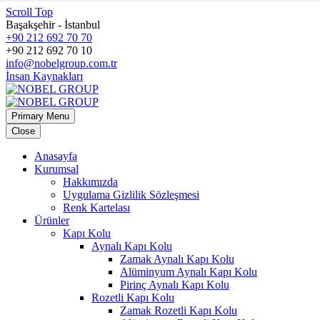
Scroll Top
Başakşehir - İstanbul
+90 212 692 70 70
+90 212 692 70 10
info@nobelgroup.com.tr
İnsan Kaynakları
Primary Menu
Close
Anasayfa
Kurumsal
Hakkımızda
Uygulama Gizlilik Sözleşmesi
Renk Kartelası
Ürünler
Kapı Kolu
Aynalı Kapı Kolu
Zamak Aynalı Kapı Kolu
Alüminyum Aynalı Kapı Kolu
Pirinç Aynalı Kapı Kolu
Rozetli Kapı Kolu
Zamak Rozetli Kapı Kolu