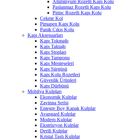
Alüminyum Rozetli Kapı Kolu
Paslanmaz Rozetli Kapı Kolu
Pirinç Rozetli Kapı Kolu
Çekme Kol
Pimapen Kapı Kolu
Panik Çıkış Kolu
Kapı Aksesuarları
Kapı Tokmağı
Kapı Taktağı
Kapı Stopları
Kapı Tamponu
Kapı Menteşeleri
Kapı Sürgüsü
Kapı Kolu Rozetleri
Güvenlik Ürünleri
Kapı Dürbünü
Mobilya Kulpları
Ekonomik Kulplar
Zavinna Serisi
Entegre Boy Kapak Kulplar
Avangard Kulplar
Modern Kulplar
Ekstrüzyon Kulplar
Derili Kulplar
Kristal Taşlı Kulplar