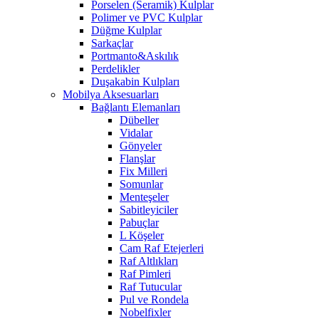
Porselen (Seramik) Kulplar
Polimer ve PVC Kulplar
Düğme Kulplar
Sarkaçlar
Portmanto&Askılık
Perdelikler
Duşakabin Kulpları
Mobilya Aksesuarları
Bağlantı Elemanları
Dübeller
Vidalar
Gönyeler
Flanşlar
Fix Milleri
Somunlar
Menteşeler
Sabitleyiciler
Pabuçlar
L Köşeler
Cam Raf Etejerleri
Raf Altlıkları
Raf Pimleri
Raf Tutucular
Pul ve Rondela
Nobelfixler