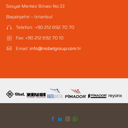
Bakır
Sosyal Merkez Binası No:33
Başakşehir – İstanbul
Telefon: +90 212 692 70 70


Fax: +90 212 692 70 10
b
b
Email:
info@nobelgroup.com.tr

