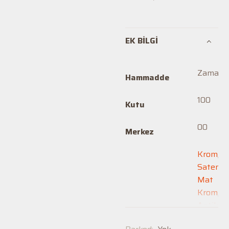
EK BILGI
Zamak
Hammadde
100
Kutu
00
Merkez
Krom
,
Saten
,
Mat
Krom
,
Antik
Sarı
,