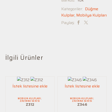
Barkod:
Yok
Antik
Bakır
,
Kategoriler:
Düğme
Bakır
,
Kulplar
,
Mobilya Kulpları
Albrifin
,
Paylaş:
Füme
,
Bronz
,
Mat
Siyah
,
Beyaz
,
İlgili Ürünler
Antrasit
Sarı
,
Nikel
,
İnox
,
Antik
İstek listesine ekle
İstek listesine ekle
Gümüş
,
Rose
,
Renk
MOBILYA KULPLARI
,
MOBILYA KULPLARI
,
Altın
ZAVINNA SERISI
ZAVINNA SERISI
Z312
Z346
Sarısı
,