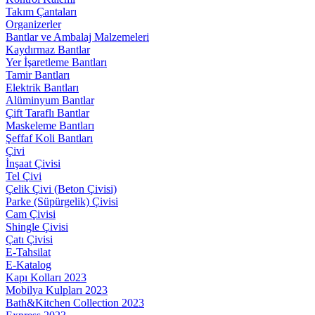
Takım Çantaları
Organizerler
Bantlar ve Ambalaj Malzemeleri
Kaydırmaz Bantlar
Yer İşaretleme Bantları
Tamir Bantları
Elektrik Bantları
Alüminyum Bantlar
Çift Taraflı Bantlar
Maskeleme Bantları
Şeffaf Koli Bantları
Çivi
İnşaat Çivisi
Tel Çivi
Çelik Çivi (Beton Çivisi)
Parke (Süpürgelik) Çivisi
Cam Çivisi
Shingle Çivisi
Çatı Çivisi
E-Tahsilat
E-Katalog
Kapı Kolları 2023
Mobilya Kulpları 2023
Bath&Kitchen Collection 2023