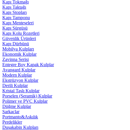
Kapı Tokmağı
Kapı Taktağı
Kapı Stopları
Kapı Tamponu
Kapı Menteşeleri
Kapı Sürgüsü
Kapı Kolu Rozetleri
Güvenlik Ürünleri
Kapı Dürbünü
Mobilya Kulpları
Ekonomik Kulplar
Zavinna Serisi
Entegre Boy Kapak Kulplar
Avangard Kulplar
Modern Kulplar
Ekstrüzyon Kulplar
Derili Kulplar
Kristal Taşlı Kulplar
Porselen (Seramik) Kulplar
Polimer ve PVC Kulplar
Düğme Kulplar
Sarkaçlar
Portmanto&Askılık
Perdelikler
Duşakabin Kulpları