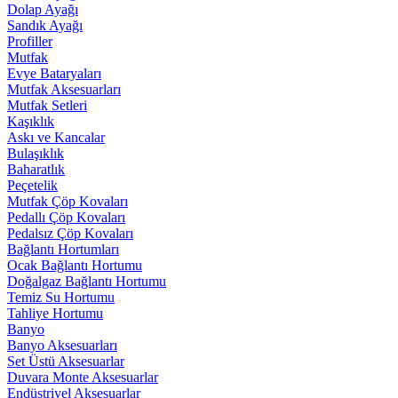
Dolap Ayağı
Sandık Ayağı
Profiller
Mutfak
Evye Bataryaları
Mutfak Aksesuarları
Mutfak Setleri
Kaşıklık
Askı ve Kancalar
Bulaşıklık
Baharatlık
Peçetelik
Mutfak Çöp Kovaları
Pedallı Çöp Kovaları
Pedalsız Çöp Kovaları
Bağlantı Hortumları
Ocak Bağlantı Hortumu
Doğalgaz Bağlantı Hortumu
Temiz Su Hortumu
Tahliye Hortumu
Banyo
Banyo Aksesuarları
Set Üstü Aksesuarlar
Duvara Monte Aksesuarlar
Endüstriyel Aksesuarlar