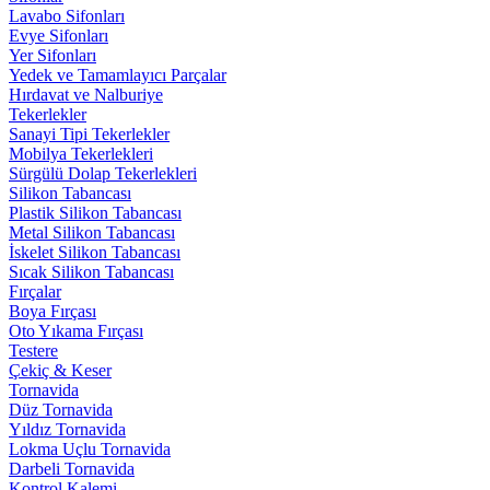
Lavabo Sifonları
Evye Sifonları
Yer Sifonları
Yedek ve Tamamlayıcı Parçalar
Hırdavat ve Nalburiye
Tekerlekler
Sanayi Tipi Tekerlekler
Mobilya Tekerlekleri
Sürgülü Dolap Tekerlekleri
Silikon Tabancası
Plastik Silikon Tabancası
Metal Silikon Tabancası
İskelet Silikon Tabancası
Sıcak Silikon Tabancası
Fırçalar
Boya Fırçası
Oto Yıkama Fırçası
Testere
Çekiç & Keser
Tornavida
Düz Tornavida
Yıldız Tornavida
Lokma Uçlu Tornavida
Darbeli Tornavida
Kontrol Kalemi