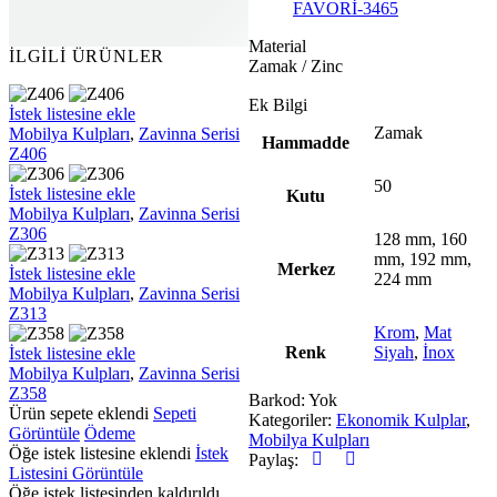
FAVORİ-3465
Material
İLGILI ÜRÜNLER
Zamak / Zinc
Ek Bilgi
Z406
İstek listesine ekle
Zamak
Mobilya Kulpları
,
Zavinna Serisi
Hammadde
Z406
50
Z306
İstek listesine ekle
Kutu
Mobilya Kulpları
,
Zavinna Serisi
Z306
128 mm, 160
mm, 192 mm,
Merkez
Z313
İstek listesine ekle
224 mm
Mobilya Kulpları
,
Zavinna Serisi
Z313
Krom
,
Mat
Renk
Siyah
,
İnox
Z358
İstek listesine ekle
Mobilya Kulpları
,
Zavinna Serisi
Z358
Barkod:
Yok
Ürün sepete eklendi
Sepeti
Kategoriler:
Ekonomik Kulplar
,
Görüntüle
Ödeme
Mobilya Kulpları
Öğe istek listesine eklendi
İstek
Paylaş:
Listesini Görüntüle
Öğe istek listesinden kaldırıldı