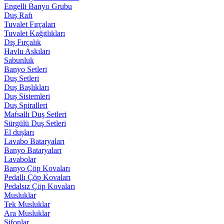
Engelli Banyo Grubu
Duş Rafı
Tuvalet Fırçaları
Tuvalet Kağıtlıkları
Diş Fırçalık
Havlu Askıları
Sabunluk
Banyo Setleri
Duş Setleri
Duş Başlıkları
Duş Sistemleri
Duş Spiralleri
Mafsallı Duş Setleri
Sürgülü Duş Setleri
El duşları
Lavabo Bataryaları
Banyo Bataryaları
Lavabolar
Banyo Çöp Kovaları
Pedallı Çöp Kovaları
Pedalsız Çöp Kovaları
Musluklar
Tek Musluklar
Ara Musluklar
Sifonlar