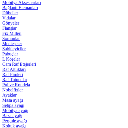
Mobilya Aksesuarları
Bağlantı Elemanları
Dübeller
Vidalar
Gönyeler
Flanşlar
Fix Milleri
Somunlar
Menteşeler
Sabitleyiciler
Pabuçlar
L Köşeler
Cam Raf Etejerleri
Raf Altlıkları
Raf Pimleri
Raf Tutucular
Pul ve Rondela
Nobelfixler
Ayaklar
Masa ayağı
Sehpa ayağı
Mobilya ayağı
Baza ayağı
Pergule ayağı
Koltuk ayağı