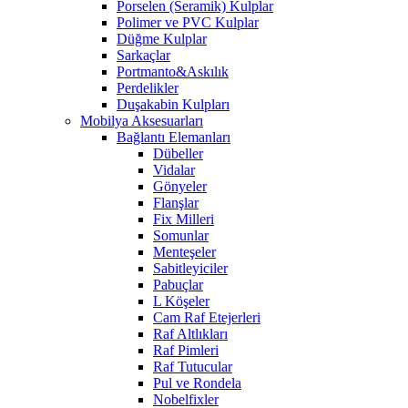
Porselen (Seramik) Kulplar
Polimer ve PVC Kulplar
Düğme Kulplar
Sarkaçlar
Portmanto&Askılık
Perdelikler
Duşakabin Kulpları
Mobilya Aksesuarları
Bağlantı Elemanları
Dübeller
Vidalar
Gönyeler
Flanşlar
Fix Milleri
Somunlar
Menteşeler
Sabitleyiciler
Pabuçlar
L Köşeler
Cam Raf Etejerleri
Raf Altlıkları
Raf Pimleri
Raf Tutucular
Pul ve Rondela
Nobelfixler