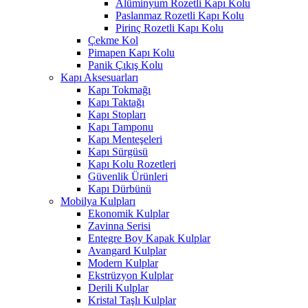
Alüminyum Rozetli Kapı Kolu
Paslanmaz Rozetli Kapı Kolu
Pirinç Rozetli Kapı Kolu
Çekme Kol
Pimapen Kapı Kolu
Panik Çıkış Kolu
Kapı Aksesuarları
Kapı Tokmağı
Kapı Taktağı
Kapı Stopları
Kapı Tamponu
Kapı Menteşeleri
Kapı Sürgüsü
Kapı Kolu Rozetleri
Güvenlik Ürünleri
Kapı Dürbünü
Mobilya Kulpları
Ekonomik Kulplar
Zavinna Serisi
Entegre Boy Kapak Kulplar
Avangard Kulplar
Modern Kulplar
Ekstrüzyon Kulplar
Derili Kulplar
Kristal Taşlı Kulplar