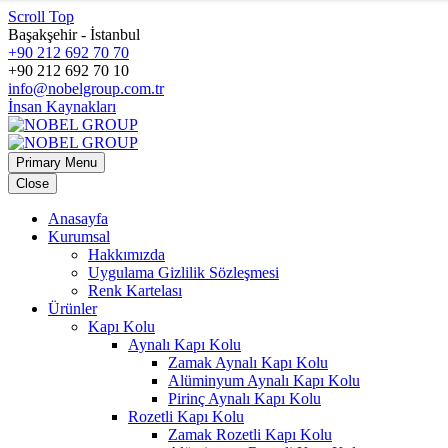
Scroll Top
Başakşehir - İstanbul
+90 212 692 70 70
+90 212 692 70 10
info@nobelgroup.com.tr
İnsan Kaynakları
Primary Menu
Close
Anasayfa
Kurumsal
Hakkımızda
Uygulama Gizlilik Sözleşmesi
Renk Kartelası
Ürünler
Kapı Kolu
Aynalı Kapı Kolu
Zamak Aynalı Kapı Kolu
Alüminyum Aynalı Kapı Kolu
Pirinç Aynalı Kapı Kolu
Rozetli Kapı Kolu
Zamak Rozetli Kapı Kolu