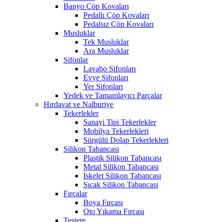
Banyo Çöp Kovaları
Pedallı Çöp Kovaları
Pedalsız Çöp Kovaları
Musluklar
Tek Musluklar
Ara Musluklar
Sifonlar
Lavabo Sifonları
Evye Sifonları
Yer Sifonları
Yedek ve Tamamlayıcı Parçalar
Hırdavat ve Nalburiye
Tekerlekler
Sanayi Tipi Tekerlekler
Mobilya Tekerlekleri
Sürgülü Dolap Tekerlekleri
Silikon Tabancası
Plastik Silikon Tabancası
Metal Silikon Tabancası
İskelet Silikon Tabancası
Sıcak Silikon Tabancası
Fırçalar
Boya Fırçası
Oto Yıkama Fırçası
Testere