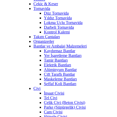
Çekiç & Keser
Tornavida
Düz Tornavida
Yıldız Tornavida
Lokma Uçlu Tornavida
Darbeli Tornavida
Kontrol Kalemi
Takım Çantaları
Organizerler
Bantlar ve Ambalaj Malzemeleri
Kaydırmaz Bantlar
Yer İşaretleme Bantları
Tamir Bantları
Elektrik Bantları
Alüminyum Bantlar
Çift Taraflı Bantlar
Maskeleme Bantları
Şeffaf Koli Bantları
Çivi
İnşaat Çivisi
Tel Çivi
Çelik Çivi (Beton Çivisi)
Parke (Süpürgelik) Çivisi
Cam Çivisi
Shingle Çivisi