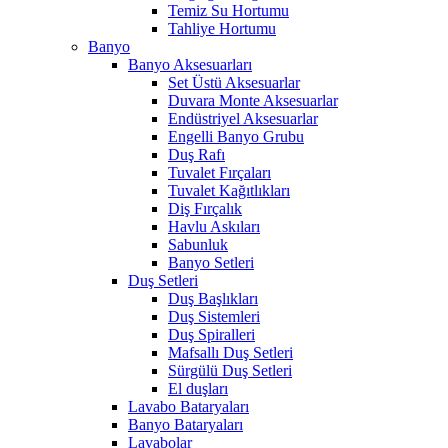
Temiz Su Hortumu
Tahliye Hortumu
Banyo
Banyo Aksesuarları
Set Üstü Aksesuarlar
Duvara Monte Aksesuarlar
Endüstriyel Aksesuarlar
Engelli Banyo Grubu
Duş Rafı
Tuvalet Fırçaları
Tuvalet Kağıtlıkları
Diş Fırçalık
Havlu Askıları
Sabunluk
Banyo Setleri
Duş Setleri
Duş Başlıkları
Duş Sistemleri
Duş Spiralleri
Mafsallı Duş Setleri
Sürgülü Duş Setleri
El duşları
Lavabo Bataryaları
Banyo Bataryaları
Lavabolar