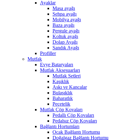
Ayaklar
Masa ayağı
Sehpa ayağı
Mobilya ayağı
Baza ayağı
Pergule ayağı
Koltuk ayağı
Dolap Ayağı
Sandık Ayağı
Profiller
Mutfak
Evye Bataryaları
Mutfak Aksesuarları
Mutfak Setleri
Kaşıklık
Askı ve Kancalar
Bulaşıklık
Baharatlık
Peçetelik
Mutfak Çöp Kovaları
Pedallı Çöp Kovaları
Pedalsız Çöp Kovaları
Bağlantı Hortumları
Ocak Bağlantı Hortumu
Doğalgaz Bağlantı Hortumu