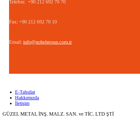
Telefon: +90 212 692 70 70
Fax: +90 212 692 70 10
Email:
info@nobelgroup.com.tr
E-Tahsilat
Hakkımızda
İletişim
GÜZEL METAL İNŞ. MALZ. SAN. ve TİC. LTD ŞTİ