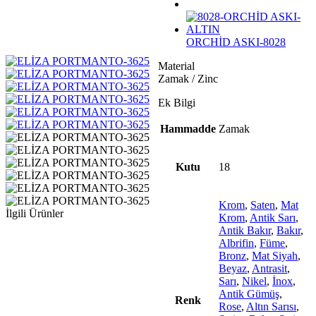
ORCHİD ASKI-8028
Material
Zamak / Zinc
Ek Bilgi
Hammadde
Zamak
Kutu
18
Krom
,
Saten
,
Mat
İlgili Ürünler
Krom
,
Antik Sarı
,
Antik Bakır
,
Bakır
,
Albrifin
,
Füme
,
Bronz
,
Mat Siyah
,
Beyaz
,
Antrasit
,
Sarı
,
Nikel
,
İnox
,
Antik Gümüş
,
Renk
Rose
,
Altın Sarısı
,