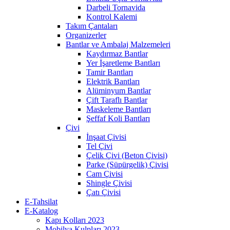
Darbeli Tornavida
Kontrol Kalemi
Takım Çantaları
Organizerler
Bantlar ve Ambalaj Malzemeleri
Kaydırmaz Bantlar
Yer İşaretleme Bantları
Tamir Bantları
Elektrik Bantları
Alüminyum Bantlar
Çift Taraflı Bantlar
Maskeleme Bantları
Şeffaf Koli Bantları
Çivi
İnşaat Çivisi
Tel Çivi
Çelik Çivi (Beton Çivisi)
Parke (Süpürgelik) Çivisi
Cam Çivisi
Shingle Çivisi
Çatı Çivisi
E-Tahsilat
E-Katalog
Kapı Kolları 2023
Mobilya Kulpları 2023