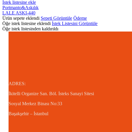
LALE
İstek listesine ekle
ASKI-
Portmanto&Askılık
440
LALE ASKI-440
Ürün sepete eklendi
Sepeti Görüntüle
Ödeme
Öğe istek listesine eklendi
İstek Listesini Görüntüle
Öğe istek listesinden kaldırıldı
ADRES:
İkitelli Organize San. Böl.
İsteks Sanayi Sitesi
Sosyal Merkez Binası No:33
Başakşehir – İstanbul