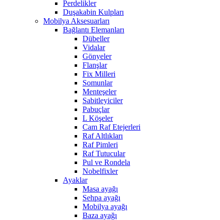
Perdelikler
Duşakabin Kulpları
Mobilya Aksesuarları
Bağlantı Elemanları
Dübeller
Vidalar
Gönyeler
Flanşlar
Fix Milleri
Somunlar
Menteşeler
Sabitleyiciler
Pabuçlar
L Köşeler
Cam Raf Etejerleri
Raf Altlıkları
Raf Pimleri
Raf Tutucular
Pul ve Rondela
Nobelfixler
Ayaklar
Masa ayağı
Sehpa ayağı
Mobilya ayağı
Baza ayağı