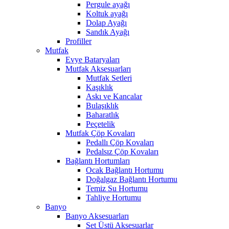
Pergule ayağı
Koltuk ayağı
Dolap Ayağı
Sandık Ayağı
Profiller
Mutfak
Evye Bataryaları
Mutfak Aksesuarları
Mutfak Setleri
Kaşıklık
Askı ve Kancalar
Bulaşıklık
Baharatlık
Peçetelik
Mutfak Çöp Kovaları
Pedallı Çöp Kovaları
Pedalsız Çöp Kovaları
Bağlantı Hortumları
Ocak Bağlantı Hortumu
Doğalgaz Bağlantı Hortumu
Temiz Su Hortumu
Tahliye Hortumu
Banyo
Banyo Aksesuarları
Set Üstü Aksesuarlar