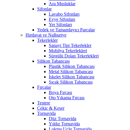
Ara Musluklar
Sifonlar
Lavabo Sifonları
Evye Sifonları
Yer Sifonları
Yedek ve Tamamlayıcı Parçalar
Hırdavat ve Nalburiye
Tekerlekler
Sanayi Tipi Tekerlekler
Mobilya Tekerlekleri
Sürgülü Dolap Tekerlekleri
Silikon Tabancası
Plastik Silikon Tabancası
Metal Silikon Tabancası
İskelet Silikon Tabancası
Sıcak Silikon Tabancası
Fırçalar
Boya Fırçası
Oto Yıkama Fırçası
Testere
Çekiç & Keser
Tornavida
Düz Tornavida
Yıldız Tornavida
Lokma Uçlu Tornavida