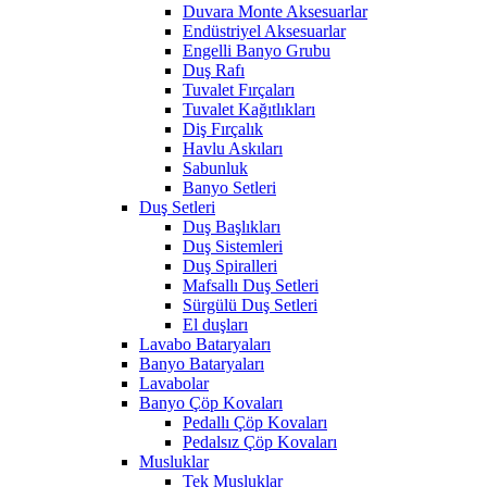
Duvara Monte Aksesuarlar
Endüstriyel Aksesuarlar
Engelli Banyo Grubu
Duş Rafı
Tuvalet Fırçaları
Tuvalet Kağıtlıkları
Diş Fırçalık
Havlu Askıları
Sabunluk
Banyo Setleri
Duş Setleri
Duş Başlıkları
Duş Sistemleri
Duş Spiralleri
Mafsallı Duş Setleri
Sürgülü Duş Setleri
El duşları
Lavabo Bataryaları
Banyo Bataryaları
Lavabolar
Banyo Çöp Kovaları
Pedallı Çöp Kovaları
Pedalsız Çöp Kovaları
Musluklar
Tek Musluklar