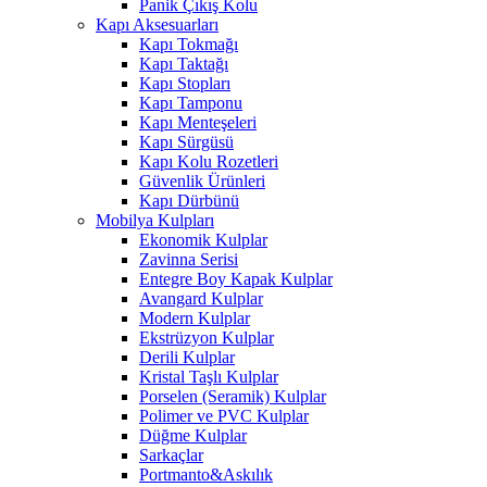
Panik Çıkış Kolu
Kapı Aksesuarları
Kapı Tokmağı
Kapı Taktağı
Kapı Stopları
Kapı Tamponu
Kapı Menteşeleri
Kapı Sürgüsü
Kapı Kolu Rozetleri
Güvenlik Ürünleri
Kapı Dürbünü
Mobilya Kulpları
Ekonomik Kulplar
Zavinna Serisi
Entegre Boy Kapak Kulplar
Avangard Kulplar
Modern Kulplar
Ekstrüzyon Kulplar
Derili Kulplar
Kristal Taşlı Kulplar
Porselen (Seramik) Kulplar
Polimer ve PVC Kulplar
Düğme Kulplar
Sarkaçlar
Portmanto&Askılık