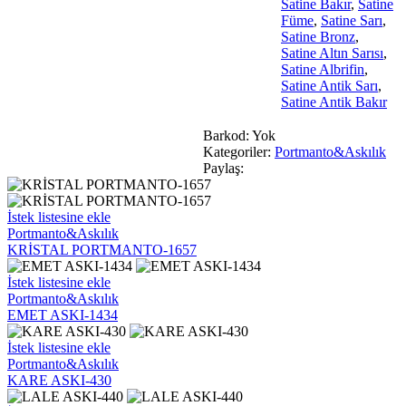
Satine Bakır
,
Satine
Füme
,
Satine Sarı
,
Satine Bronz
,
Satine Altın Sarısı
,
Satine Albrifin
,
Satine Antik Sarı
,
Satine Antik Bakır
Barkod:
Yok
Kategoriler:
Portmanto&Askılık
Paylaş:
KRİSTAL
İstek listesine ekle
PORTMANTO-
Portmanto&Askılık
1657
KRİSTAL PORTMANTO-1657
EMET
İstek listesine ekle
ASKI-
Portmanto&Askılık
1434
EMET ASKI-1434
KARE
İstek listesine ekle
ASKI-
Portmanto&Askılık
430
KARE ASKI-430