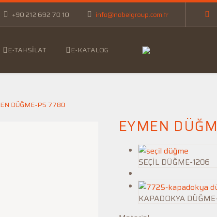
+90 212 692 70 10
info@nobelgroup.com.tr
E-TAHSILAT
E-KATALOG
EN DÜĞME-PS 7780
EYMEN DÜĞM
SEÇİL DÜĞME-1206
KAPADOKYA DÜĞME