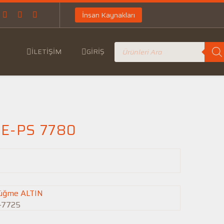
İnsan Kaynakları
İLETIŞIM
GIRIŞ
E-PS 7780
-7725