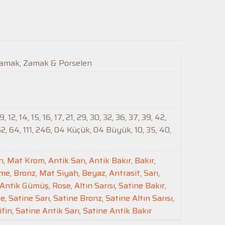
Zamak, Zamak & Porselen
 12, 14, 15, 16, 17, 21, 29, 30, 32, 36, 37, 39, 42,
62, 64, 111, 246, 04 Küçük, 04 Büyük, 10, 35, 40,
n
,
Mat Krom
,
Antik Sarı
,
Antik Bakır
,
Bakır
,
me
,
Bronz
,
Mat Siyah
,
Beyaz
,
Antrasit
,
Sarı
,
Antik Gümüş
,
Rose
,
Altın Sarısı
,
Satine Bakır
,
me
,
Satine Sarı
,
Satine Bronz
,
Satine Altın Sarısı
,
ifin
,
Satine Antik Sarı
,
Satine Antik Bakır