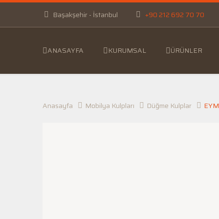
Başakşehir - İstanbul
+90 212 692 70 70
ANASAYFA
KURUMSAL
ÜRÜNLER
Anasayfa
Mobilya Kulpları
Düğme Kulplar
EYM