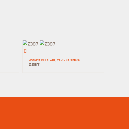
Z387
MOBILYA KULPLARI
,
ZAVINNA SERISI
Z387