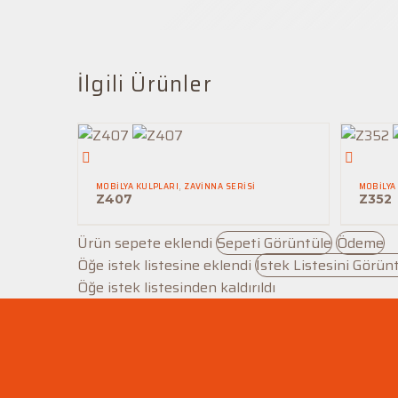
İlgili Ürünler
Z407
Z352
MOBILYA KULPLARI
,
ZAVINNA SERISI
MOBILYA
Z407
Z352
Ürün sepete eklendi
Sepeti Görüntüle
Ödeme
Öğe istek listesine eklendi
İstek Listesini Görün
Öğe istek listesinden kaldırıldı