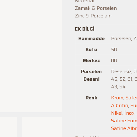
Material
Zamak & Porselen
Zinc & Porcelain
EK BILGI
Hammadde
Porselen, 
Kutu
50
Merkez
00
Porselen
Desensiz, 09,
Deseni
45, 52, 61, 
43, 54
Renk
Krom
,
Sate
Albrifin
,
Fü
Nikel
,
İnox
,
Satine Fü
Satine Albr