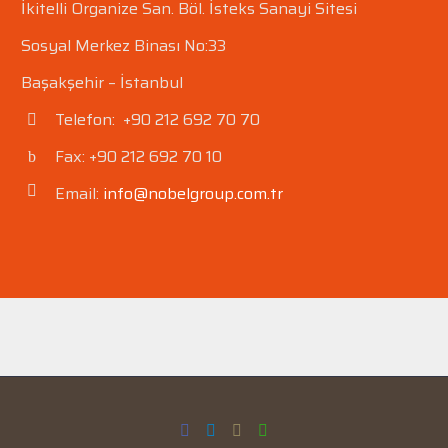
İkitelli Organize San. Böl.
İsteks Sanayi Sitesi
Sosyal Merkez Binası No:33
Başakşehir – İstanbul
Telefon: +90 212 692 70 70


Fax: +90 212 692 70 10
b
b
Email:
info@nobelgroup.com.tr

