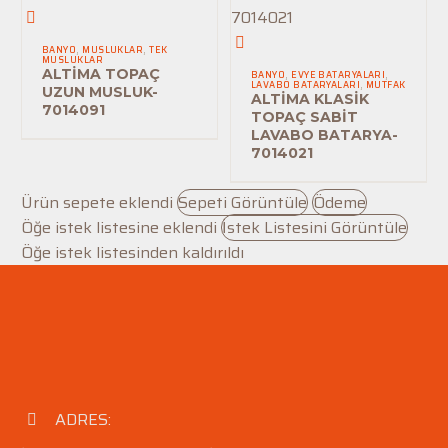
ALTİMA
TOPAÇ
ALTİMA
BANYO
,
MUSLUKLAR
,
TEK
MUSLUKLAR
UZUN
KLASİK
ALTİMA TOPAÇ
BANYO
,
EVYE BATARYALARI
,
LAVABO BATARYALARI
,
MUTFAK
MUSLUK-
TOPAÇ
UZUN MUSLUK-
ALTİMA KLASİK
7014091
7014091
SABİT
TOPAÇ SABİT
LAVABO BATARYA-
LAVABO
7014021
BATARYA-
7014021
Ürün sepete eklendi
Sepeti Görüntüle
Ödeme
Öğe istek listesine eklendi
İstek Listesini Görüntüle
Öğe istek listesinden kaldırıldı
ADRES:

