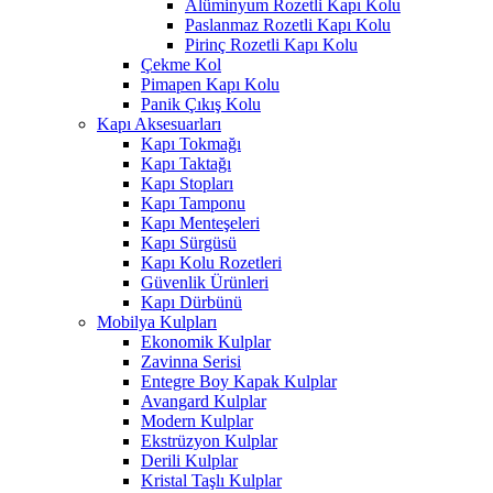
Alüminyum Rozetli Kapı Kolu
Paslanmaz Rozetli Kapı Kolu
Pirinç Rozetli Kapı Kolu
Çekme Kol
Pimapen Kapı Kolu
Panik Çıkış Kolu
Kapı Aksesuarları
Kapı Tokmağı
Kapı Taktağı
Kapı Stopları
Kapı Tamponu
Kapı Menteşeleri
Kapı Sürgüsü
Kapı Kolu Rozetleri
Güvenlik Ürünleri
Kapı Dürbünü
Mobilya Kulpları
Ekonomik Kulplar
Zavinna Serisi
Entegre Boy Kapak Kulplar
Avangard Kulplar
Modern Kulplar
Ekstrüzyon Kulplar
Derili Kulplar
Kristal Taşlı Kulplar