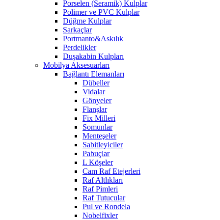
Porselen (Seramik) Kulplar
Polimer ve PVC Kulplar
Düğme Kulplar
Sarkaçlar
Portmanto&Askılık
Perdelikler
Duşakabin Kulpları
Mobilya Aksesuarları
Bağlantı Elemanları
Dübeller
Vidalar
Gönyeler
Flanşlar
Fix Milleri
Somunlar
Menteşeler
Sabitleyiciler
Pabuçlar
L Köşeler
Cam Raf Etejerleri
Raf Altlıkları
Raf Pimleri
Raf Tutucular
Pul ve Rondela
Nobelfixler