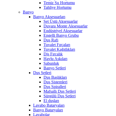
Temiz Su Hortumu
Tahliye Hortumu
Banyo
Banyo Aksesuarları
Set Üstü Aksesuarlar
Duvara Monte Aksesuarlar
Endüstriyel Aksesuarlar
Engelli Banyo Grubu
Duş Rafı
Tuvalet Fırçaları
Tuvalet Kağıtlıkları
Diş Fırçalık
Havlu Askıları
Sabunluk
Banyo Setleri
Duş Setleri
Duş Başlıkları
Duş Sistemleri
Duş Spiralleri
Mafsallı Duş Setleri
Sürgülü Duş Setleri
El duşları
Lavabo Bataryaları
Banyo Bataryaları
Lavabolar