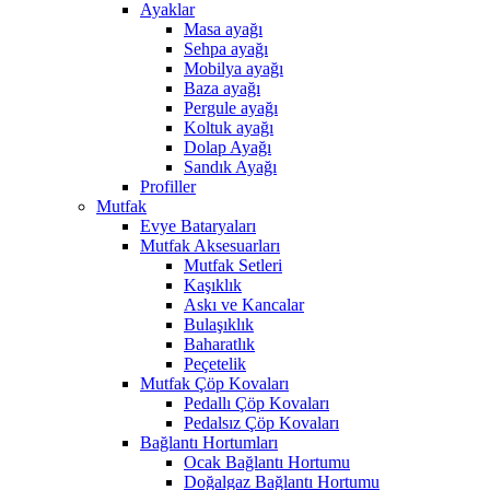
Ayaklar
Masa ayağı
Sehpa ayağı
Mobilya ayağı
Baza ayağı
Pergule ayağı
Koltuk ayağı
Dolap Ayağı
Sandık Ayağı
Profiller
Mutfak
Evye Bataryaları
Mutfak Aksesuarları
Mutfak Setleri
Kaşıklık
Askı ve Kancalar
Bulaşıklık
Baharatlık
Peçetelik
Mutfak Çöp Kovaları
Pedallı Çöp Kovaları
Pedalsız Çöp Kovaları
Bağlantı Hortumları
Ocak Bağlantı Hortumu
Doğalgaz Bağlantı Hortumu