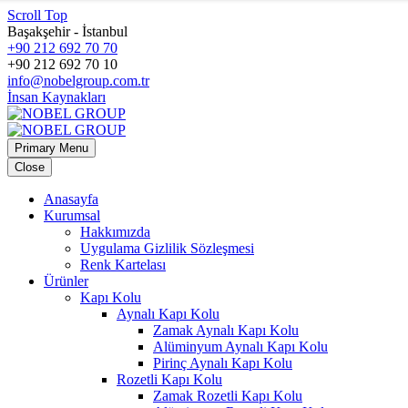
Scroll Top
Başakşehir - İstanbul
+90 212 692 70 70
+90 212 692 70 10
info@nobelgroup.com.tr
İnsan Kaynakları
Primary Menu
Close
Anasayfa
Kurumsal
Hakkımızda
Uygulama Gizlilik Sözleşmesi
Renk Kartelası
Ürünler
Kapı Kolu
Aynalı Kapı Kolu
Zamak Aynalı Kapı Kolu
Alüminyum Aynalı Kapı Kolu
Pirinç Aynalı Kapı Kolu
Rozetli Kapı Kolu
Zamak Rozetli Kapı Kolu