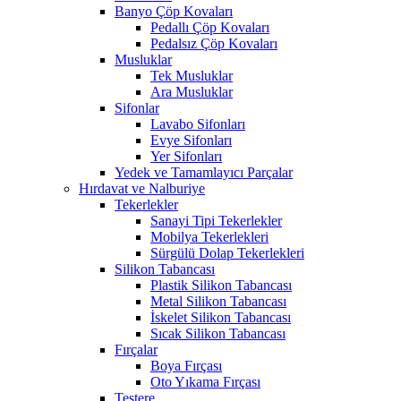
Banyo Çöp Kovaları
Pedallı Çöp Kovaları
Pedalsız Çöp Kovaları
Musluklar
Tek Musluklar
Ara Musluklar
Sifonlar
Lavabo Sifonları
Evye Sifonları
Yer Sifonları
Yedek ve Tamamlayıcı Parçalar
Hırdavat ve Nalburiye
Tekerlekler
Sanayi Tipi Tekerlekler
Mobilya Tekerlekleri
Sürgülü Dolap Tekerlekleri
Silikon Tabancası
Plastik Silikon Tabancası
Metal Silikon Tabancası
İskelet Silikon Tabancası
Sıcak Silikon Tabancası
Fırçalar
Boya Fırçası
Oto Yıkama Fırçası
Testere