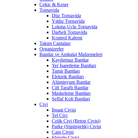
Çekiç & Keser
Tornavida
Düz Tornavida
Yıldız Tornavida
Lokma Uçlu Tornavida
Darbeli Tornavida
Kontrol Kalemi
Takım Çantaları
Organizerler
Bantlar ve Ambalaj Malzemeleri
Kaydırmaz Bantlar
Yer İşaretleme Bantları
Tamir Bantları
Elektrik Bantları
Alüminyum Bantlar
Çift Taraflı Bantlar
Maskeleme Bantları
Şeffaf Koli Bantları
Çivi
İnşaat Çivisi
Tel Çivi
Çelik Çivi (Beton Çivisi)
Parke (Süpürgelik) Çivisi
Cam Çivisi
Shingle Çivisi