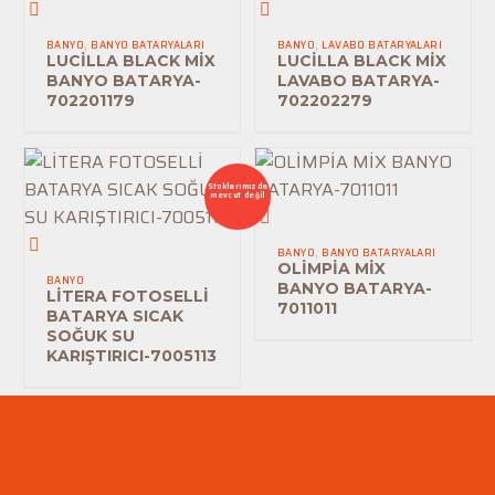
LUCİLLA
LUCİLLA
BLACK
BLACK
BANYO
,
BANYO BATARYALARI
BANYO
,
LAVABO BATARYALARI
MİX
MİX
LUCİLLA BLACK MİX
LUCİLLA BLACK MİX
BANYO BATARYA-
LAVABO BATARYA-
BANYO
LAVABO
702201179
702202279
BATARYA-
BATARYA-
702201179
702202279
Stoklarımızda
mevcut değil
OLİMPİA
LİTERA
MİX
BANYO
,
BANYO BATARYALARI
FOTOSELLİ
BANYO
OLİMPİA MİX
BANYO
BANYO BATARYA-
BATARYA
BATARYA-
LİTERA FOTOSELLİ
7011011
BATARYA SICAK
SICAK
7011011
SOĞUK SU
SOĞUK
KARIŞTIRICI-7005113
SU
KARIŞTIRICI-
7005113