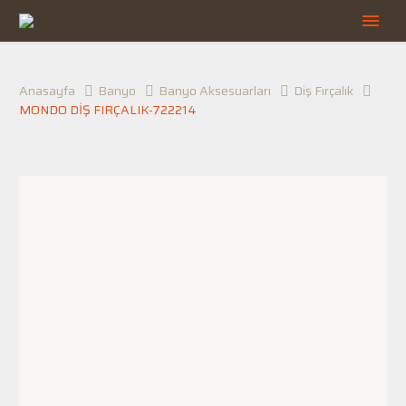
Anasayfa
Banyo
Banyo Aksesuarları
Diş Fırçalık
MONDO DİŞ FIRÇALIK-722214