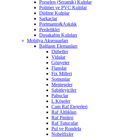
Porselen (Seramik) Kulplar
Polimer ve PVC Kulplar
Düğme Kulplar
Sarkaçlar
Portmanto&Askılık
Perdelikler
Duşakabin Kulpları
Mobilya Aksesuarları
Bağlantı Elemanları
Dübeller
Vidalar
Gönyeler
Flanşlar
Fix Milleri
Somunlar
Menteşeler
Sabitleyiciler
Pabuçlar
L Köşeler
Cam Raf Etejerleri
Raf Altlıkları
Raf Pimleri
Raf Tutucular
Pul ve Rondela
Nobelfixler