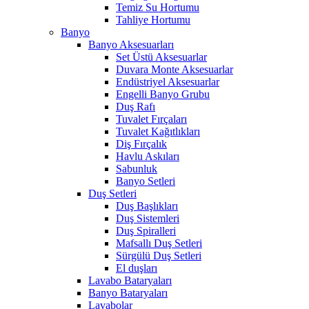
Temiz Su Hortumu
Tahliye Hortumu
Banyo
Banyo Aksesuarları
Set Üstü Aksesuarlar
Duvara Monte Aksesuarlar
Endüstriyel Aksesuarlar
Engelli Banyo Grubu
Duş Rafı
Tuvalet Fırçaları
Tuvalet Kağıtlıkları
Diş Fırçalık
Havlu Askıları
Sabunluk
Banyo Setleri
Duş Setleri
Duş Başlıkları
Duş Sistemleri
Duş Spiralleri
Mafsallı Duş Setleri
Sürgülü Duş Setleri
El duşları
Lavabo Bataryaları
Banyo Bataryaları
Lavabolar