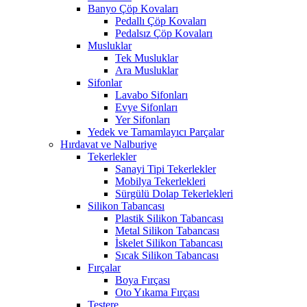
Banyo Çöp Kovaları
Pedallı Çöp Kovaları
Pedalsız Çöp Kovaları
Musluklar
Tek Musluklar
Ara Musluklar
Sifonlar
Lavabo Sifonları
Evye Sifonları
Yer Sifonları
Yedek ve Tamamlayıcı Parçalar
Hırdavat ve Nalburiye
Tekerlekler
Sanayi Tipi Tekerlekler
Mobilya Tekerlekleri
Sürgülü Dolap Tekerlekleri
Silikon Tabancası
Plastik Silikon Tabancası
Metal Silikon Tabancası
İskelet Silikon Tabancası
Sıcak Silikon Tabancası
Fırçalar
Boya Fırçası
Oto Yıkama Fırçası
Testere