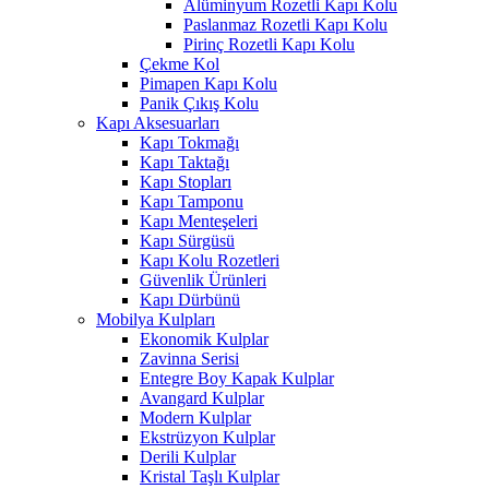
Alüminyum Rozetli Kapı Kolu
Paslanmaz Rozetli Kapı Kolu
Pirinç Rozetli Kapı Kolu
Çekme Kol
Pimapen Kapı Kolu
Panik Çıkış Kolu
Kapı Aksesuarları
Kapı Tokmağı
Kapı Taktağı
Kapı Stopları
Kapı Tamponu
Kapı Menteşeleri
Kapı Sürgüsü
Kapı Kolu Rozetleri
Güvenlik Ürünleri
Kapı Dürbünü
Mobilya Kulpları
Ekonomik Kulplar
Zavinna Serisi
Entegre Boy Kapak Kulplar
Avangard Kulplar
Modern Kulplar
Ekstrüzyon Kulplar
Derili Kulplar
Kristal Taşlı Kulplar