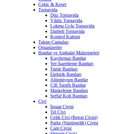
Çekiç & Keser
Tornavida
Düz Tornavida
Yıldız Tornavida
Lokma Uçlu Tornavida
Darbeli Tornavida
Kontrol Kalemi
Takım Çantaları
Organizerler
Bantlar ve Ambalaj Malzemeleri
Kaydırmaz Bantlar
Yer İşaretleme Bantları
Tamir Bantları
Elektrik Bantları
Alüminyum Bantlar
Çift Taraflı Bantlar
Maskeleme Bantları
Şeffaf Koli Bantları
Çivi
İnşaat Çivisi
Tel Çivi
Çelik Çivi (Beton Çivisi)
Parke (Süpürgelik) Çivisi
Cam Çivisi
Shingle Çivisi