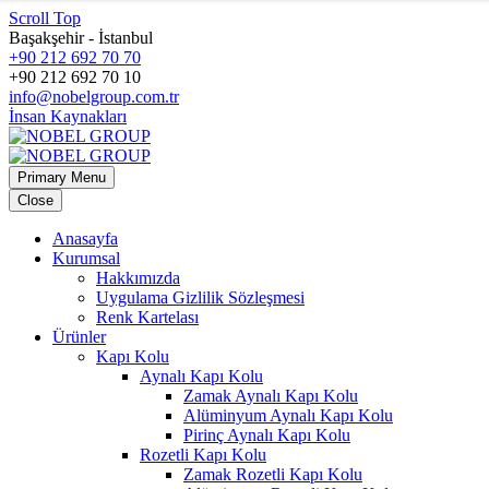
Scroll Top
Başakşehir - İstanbul
+90 212 692 70 70
+90 212 692 70 10
info@nobelgroup.com.tr
İnsan Kaynakları
Primary Menu
Close
Anasayfa
Kurumsal
Hakkımızda
Uygulama Gizlilik Sözleşmesi
Renk Kartelası
Ürünler
Kapı Kolu
Aynalı Kapı Kolu
Zamak Aynalı Kapı Kolu
Alüminyum Aynalı Kapı Kolu
Pirinç Aynalı Kapı Kolu
Rozetli Kapı Kolu
Zamak Rozetli Kapı Kolu