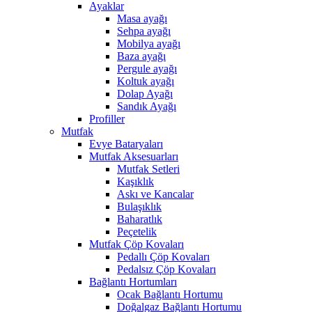
Ayaklar
Masa ayağı
Sehpa ayağı
Mobilya ayağı
Baza ayağı
Pergule ayağı
Koltuk ayağı
Dolap Ayağı
Sandık Ayağı
Profiller
Mutfak
Evye Bataryaları
Mutfak Aksesuarları
Mutfak Setleri
Kaşıklık
Askı ve Kancalar
Bulaşıklık
Baharatlık
Peçetelik
Mutfak Çöp Kovaları
Pedallı Çöp Kovaları
Pedalsız Çöp Kovaları
Bağlantı Hortumları
Ocak Bağlantı Hortumu
Doğalgaz Bağlantı Hortumu