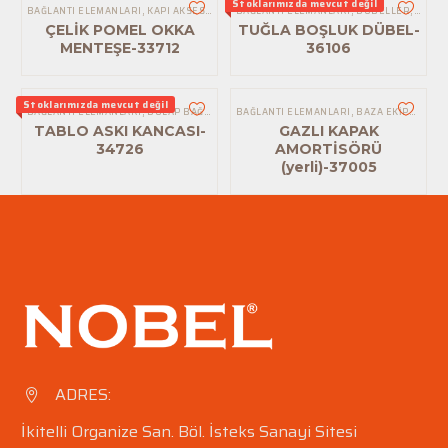
Stoklarımızda mevcut değil
BAĞLANTI ELEMANLARI
,
KAPI AKSESUARLARI
BAĞLANTI ELEMANLARI
,
KAPI MENTEŞELERI
,
,
MENTEŞELER
DÜBELLER
,
MOBIL
,
MOB
ÇELİK POMEL OKKA
TUĞLA BOŞLUK DÜBEL-
MENTEŞE-33712
36106
Stoklarımızda mevcut değil
BAĞLANTI ELEMANLARI
,
DOLAP BAĞLANTI
,
BAĞLANTI ELEMANLARI
MOBILYA AKSESUARLARI
,
BAZA EKIPMANLARI
TABLO ASKI KANCASI-
GAZLI KAPAK
34726
AMORTİSÖRÜ
(yerli)-37005
ADRES:


İkitelli Organize San. Böl.
İsteks Sanayi Sitesi