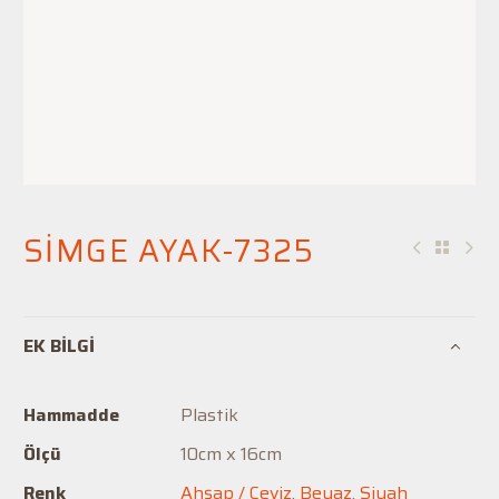
SİMGE AYAK-7325
EK BILGI
Hammadde
Plastik
Ölçü
10cm x 16cm
Renk
Ahşap / Ceviz
,
Beyaz
,
Siyah