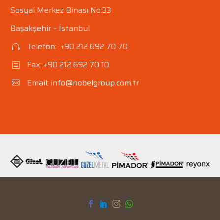
Sosyal Merkez Binası No:33
Başakşehir – İstanbul
Telefon: +90 212 692 70 70


Fax: +90 212 692 70 10
b
b
Email:
info@nobelgroup.com.tr

