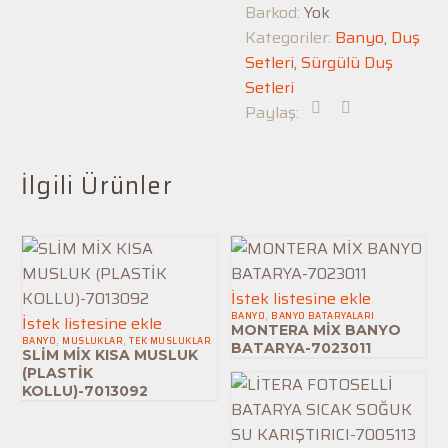
Barkod:
Yok
Kategoriler:
Banyo
,
Duş
Setleri
,
Sürgülü Duş
Setleri
Paylaş:
İlgili Ürünler
MONTERA
İstek listesine ekle
BANYO
,
BANYO BATARYALARI
SLİM
MİX
İstek listesine ekle
MONTERA MİX BANYO
BANYO
,
MUSLUKLAR
,
TEK MUSLUKLAR
MİX
BANYO
BATARYA-7023011
SLİM MİX KISA MUSLUK
KISA
BATARYA-
(PLASTİK
KOLLU)-7013092
MUSLUK
7023011
(PLASTİK
KOLLU)-7013092