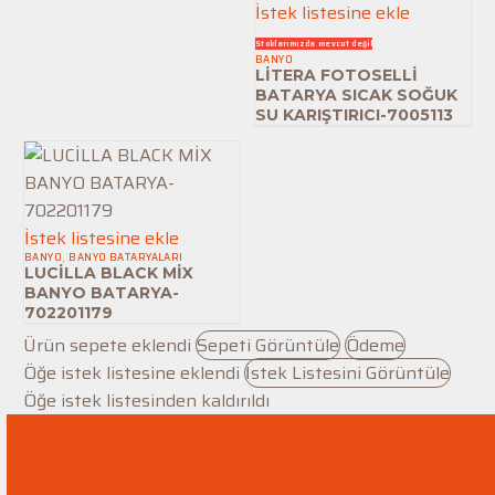
LİTERA
İstek listesine ekle
FOTOSELLİ
Stoklarımızda mevcut değil
BANYO
BATARYA
LİTERA FOTOSELLİ
SICAK
BATARYA SICAK SOĞUK
SU KARIŞTIRICI-7005113
SOĞUK
SU
KARIŞTIRICI-
7005113
LUCİLLA
İstek listesine ekle
BANYO
,
BANYO BATARYALARI
BLACK
LUCİLLA BLACK MİX
MİX
BANYO BATARYA-
702201179
BANYO
Ürün sepete eklendi
Sepeti Görüntüle
Ödeme
BATARYA-
Öğe istek listesine eklendi
İstek Listesini Görüntüle
702201179
Öğe istek listesinden kaldırıldı