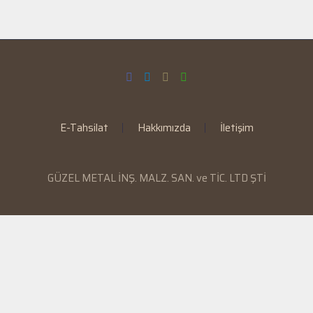
E-Tahsilat
Hakkımızda
İletişim
GÜZEL METAL İNŞ. MALZ. SAN. ve TİC. LTD ŞTİ