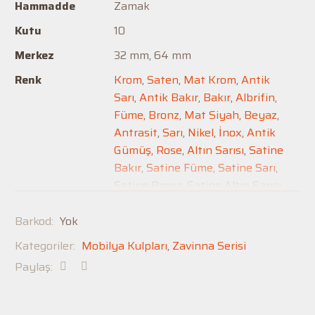
Hammadde
Zamak
Kutu
10
Merkez
32 mm, 64 mm
Renk
Krom
,
Saten
,
Mat Krom
,
Antik
Sarı
,
Antik Bakır
,
Bakır
,
Albrifin
,
Füme
,
Bronz
,
Mat Siyah
,
Beyaz
,
Antrasit
,
Sarı
,
Nikel
,
İnox
,
Antik
Gümüş
,
Rose
,
Altın Sarısı
,
Satine
Bakır
,
Satine Füme
,
Satine Sarı
,
Satine Bronz
,
Satine Altın Sarısı
,
Satine Albrifin
,
Satine Antik
Sarı
,
Satine Antik Bakır
Barkod:
Yok
Kategoriler:
Mobilya Kulpları
,
Zavinna Serisi
Paylaş: