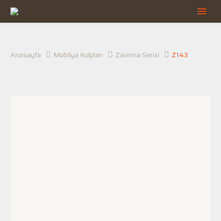
Anasayfa
Mobilya Kulpları
Zavinna Serisi
Z143